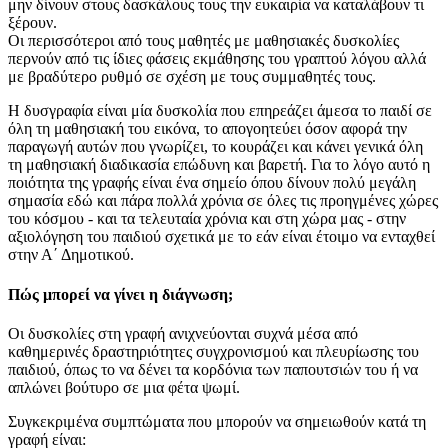
μην δίνουν στους δασκάλους τους την ευκαιρία να καταλάβουν τι
ξέρουν.
Οι περισσότεροι από τους μαθητές με μαθησιακές δυσκολίες
περνούν από τις ίδιες φάσεις εκμάθησης του γραπτού λόγου αλλά
με βραδύτερο ρυθμό σε σχέση με τους συμμαθητές τους.
Η δυσγραφία είναι μία δυσκολία που επηρεάζει άμεσα το παιδί σε
όλη τη μαθησιακή του εικόνα, το απογοητεύει όσον αφορά την
παραγωγή αυτών που γνωρίζει, το κουράζει και κάνει γενικά όλη
τη μαθησιακή διαδικασία επώδυνη και βαρετή. Για το λόγο αυτό η
ποιότητα της γραφής είναι ένα σημείο όπου δίνουν πολύ μεγάλη
σημασία εδώ και πάρα πολλά χρόνια σε όλες τις προηγμένες χώρες
του κόσμου - και τα τελευταία χρόνια και στη χώρα μας - στην
αξιολόγηση του παιδιού σχετικά με το εάν είναι έτοιμο να ενταχθεί
στην Α΄ Δημοτικού.
Πώς μπορεί να γίνει η διάγνωση;
Οι δυσκολίες στη γραφή ανιχνεύονται συχνά μέσα από
καθημερινές δραστηριότητες συγχρονισμού και πλευρίωσης του
παιδιού, όπως το να δένει τα κορδόνια των παπουτσιών του ή να
απλώνει βούτυρο σε μια φέτα ψωμί.
Συγκεκριμένα συμπτώματα που μπορούν να σημειωθούν κατά τη
γραφή είναι: