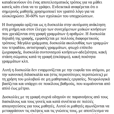
καταδεικνύουν ότι ένας αποτελεσματικός τρόπος για να μάθει
κανείς κάτι είναι να το γράψει. Ενδεικτικά αναφέρεται ότι ο
σημερινός μαθητής χρησιμοποιεί τον γραπτό λόγο για να
ολοκληρώσει 30-60% των σχολικών του υποχρεώσεων.
Η δυσγραφία ορίζεται ως η δυσκολία στην αυτόματη ανάκληση
στη μνήμη και στον έλεγχο των συνεχόμενων μυϊκών κινήσεων
που χρειάζονται στη γραφή γραμμάτων ή αριθμών. Η δυσκολία
δηλαδή της γραφής, εμφανίζεται με πολλούς διαφορετικούς
τρόπους: Μεγάλα γράμματα, δυσκολία ακολουθίας των γραμμών
του τετραδίου, αντιστροφές γραμμάτων, φτωχό επίπεδο
ζωγραφικής, δυσκολία συντονισμού κινήσεων-αδεξιότητα, κακή
στάση σώματος κατά τη γραφή (σκύψιμο), κακή ποιότητα
γραμμάτων κλπ.
Αυτή η δυσκολία δεν εναρμονίζεται με την ευφυΐα του ατόμου, με
την κανονική διδασκαλία και (στις περισσότερες περιπτώσεις) με
τη χρήση του μολυβιού σε μη μαθησιακές εργασίες. Νευρολογικά
βασίζεται και υπάρχει σε ποικίλους βαθμούς, που κυμαίνονται από
απλό έως μέτριο.
Δυσκολίες με τη γραφή συχνά οδηγούν σε παρανοήσεις από τους
δασκάλους και τους γονείς και κατά συνέπεια σε πολλές
απογοητεύσεις για τους μαθητές. Αυτοί οι μαθητές αγωνίζονται να
μεταφράσουν τις σκέψεις και τις γνώσεις τους, με αποτέλεσμα να