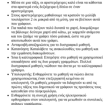
Μέσα σε μια τάξη, οι αριστερόχειρες καλό είναι να κάθονται
στα αριστερά ενός δεξιόχειρα ή δίπλα σε έναν
αριστερόχειρα.
Στους αριστερόχειρες μαθαίνουμε να κρατούν το μολύβι
τουλάχιστον 2 εκ μακριά από τη μύτη, για να βλέπουν αυτά
που γράφουν.
Για παιδιά που πιέζουν πολύ δυνατά το χαρτί, δοκιμάζουμε
να βάλουμε δεύτερο χαρτί από κάτω, με καρμπόν ανάμεσα
και του ζητάμε να γράψει τόσο μαλακά, ώστε να μην
αποτυπωθούν αυτά που γράφει.
Ανταμοιβή-αποζημιώσεις για το δυσγραφικό μαθητή.
Κατανόηση: Καταλάβετε τις ανακολουθίες του μαθητή και
την εμφάνιση διακυμάνσεων.
Ίσια ή καλλιγραφικά: Επιτρέψτε στο μαθητή να χρησιμοποιεί
οποιαδήποτε από τις δυο μορφές γραμμάτων. Πολλοί
δυσγραφικοί μαθητές νιώθουν πιο άνετα με το καλλιγραφικό
γράψιμο.
Υπολογιστής: Ενθαρρύνετε το μαθητή να νιώσει άνετα
χρησιμοποιώντας έναν επεξεργαστή κειμένου σε
υπολογιστή. Οι μαθητές μπορούν να διδαχτούν κι από τις
πρώτες τάξεις του δημοτικού να γράφουν τις προτάσεις τους
κατευθείαν στο πληκτρολόγιο.
Ενθαρρύνετε τη συνεχή χρήση ενός ηλεκτρονικού
ορθογράφου στον υπολογιστή, για να μειωθούν οι συνολικές
ανάγκες γραψίματος.