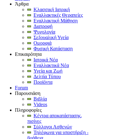
Άρθρα
Κλασσική Ιατρική
Εναλλακτικές Θεραπείες
Εναλλακτική Μάθηση
Διατροφή
Ψυχολογία
Σεξουαλική Υγεία
Ομορφιά
Φυσική Κατάσταση
Επικαιρότητα
Ιατρικά Νέα
Εναλλακτικά Νέα
Υγεία και Ζωή
Δελτία Τύπου
Προϊόντα
Forum
Παρουσιάση
Βιβλία
Videos
Πληροφορίες
Κέντρα αποκατάστασης,
πισίνες
Σύλλογοι Ασθενών
Τηλέφωνα για υποστήριξη -
βοήθεια