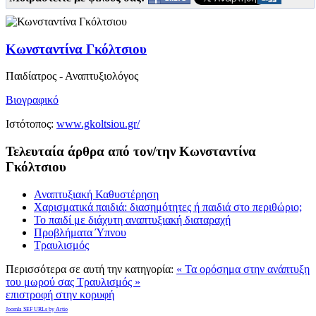
Κωνσταντίνα Γκόλτσιου
Παιδίατρος - Αναπτυξιολόγος
Βιογραφικό
Ιστότοπος:
www.gkoltsiou.gr/
Τελευταία άρθρα από τον/την Κωνσταντίνα
Γκόλτσιου
Αναπτυξιακή Καθυστέρηση
Χαρισματικά παιδιά: διασημότητες ή παιδιά στο περιθώριο;
Το παιδί με διάχυτη αναπτυξιακή διαταραχή
Προβλήματα Ύπνου
Τραυλισμός
Περισσότερα σε αυτή την κατηγορία:
« Τα ορόσημα στην ανάπτυξη
του μωρού σας
Τραυλισμός »
επιστροφή στην κορυφή
Joomla SEF URLs by Artio