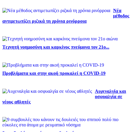
Νέα
μέθοδος
αντιμετωπίζει ριζικά τη χρόνια ρινόρροια
Tεχνητή νοημοσύνη και καρκίνος πνεύμονα τον 21ο...
Προβλήματα και στην ακοή προκαλεί η COVID-19
Αυχεναλγία και
οσφυαλγία σε
νέους αθλητές