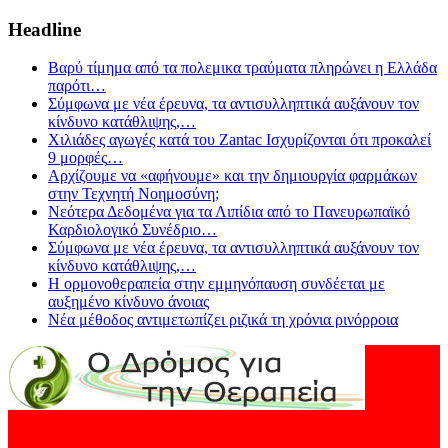
Headline
Βαρύ τίμημα από τα πολεμικα τραύματα πληρώνει η Ελλάδα
παρότι
…
Σύμφωνα με νέα έρευνα, τα αντισυλληπτικά αυξάνουν τον
κίνδυνο κατάθλιψης,
…
Χιλιάδες αγωγές κατά του Zantac Ισχυρίζονται ότι προκαλεί
9 μορφές
…
Αρχίζουμε να «αφήνουμε» και την δημιουργία φαρμάκων
στην Τεχνητή Νοημοσύνη;
Νεότερα Δεδομένα για τα Λιπίδια από το Πανευρωπαϊκό
Καρδιολογικό Συνέδριο
…
Σύμφωνα με νέα έρευνα, τα αντισυλληπτικά αυξάνουν τον
κίνδυνο κατάθλιψης,
…
Η ορμονοθεραπεία στην εμμηνόπαυση συνδέεται με
αυξημένο κίνδυνο άνοιας
Νέα μέθοδος αντιμετωπίζει ριζικά τη χρόνια ρινόρροια