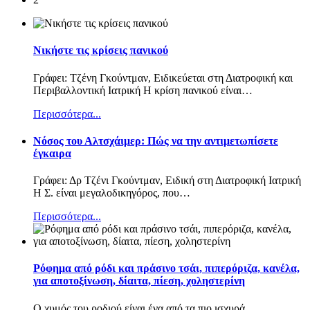
Νικήστε τις κρίσεις πανικού
Γράφει: Τζένη Γκούντμαν, Ειδικεύεται στη Διατροφική και
Περιβαλλοντική Ιατρική Η κρίση πανικού είναι
…
Περισσότερα...
Nόσος του Αλτσχάιμερ: Πώς να την αντιμετωπίσετε
έγκαιρα
Γράφει: Δρ Τζένι Γκούντμαν, Ειδική στη Διατροφική Ιατρική
Η Σ. είναι μεγαλοδικηγόρος, που
…
Περισσότερα...
Ρόφημα από ρόδι και πράσινο τσάι, πιπερόριζα, κανέλα,
για αποτοξίνωση, δίαιτα, πίεση, χοληστερίνη
Ο χυμός του ροδιού είναι ένα από τα πιο ισχυρά