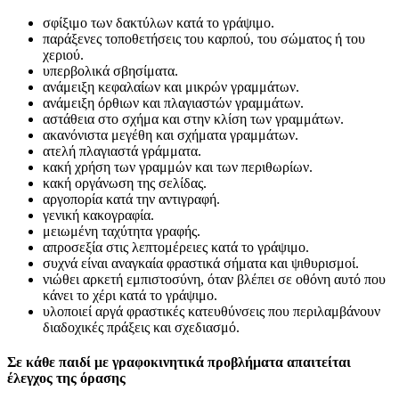
σφίξιμο των δακτύλων κατά το γράψιμο.
παράξενες τοποθετήσεις του καρπού, του σώματος ή του
χεριού.
υπερβολικά σβησίματα.
ανάμειξη κεφαλαίων και μικρών γραμμάτων.
ανάμειξη όρθιων και πλαγιαστών γραμμάτων.
αστάθεια στο σχήμα και στην κλίση των γραμμάτων.
ακανόνιστα μεγέθη και σχήματα γραμμάτων.
ατελή πλαγιαστά γράμματα.
κακή χρήση των γραμμών και των περιθωρίων.
κακή οργάνωση της σελίδας.
αργοπορία κατά την αντιγραφή.
γενική κακογραφία.
μειωμένη ταχύτητα γραφής.
απροσεξία στις λεπτομέρειες κατά το γράψιμο.
συχνά είναι αναγκαία φραστικά σήματα και ψιθυρισμοί.
νιώθει αρκετή εμπιστοσύνη, όταν βλέπει σε οθόνη αυτό που
κάνει το χέρι κατά το γράψιμο.
υλοποιεί αργά φραστικές κατευθύνσεις που περιλαμβάνουν
διαδοχικές πράξεις και σχεδιασμό.
Σε κάθε παιδί με γραφοκινητικά προβλήματα απαιτείται
έλεγχος της όρασης