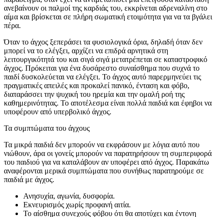
ανεβαίνουν οι παλμοί της καρδιάς του, εκκρίνεται αδρεναλίνη στο
αίμα και βρίσκεται σε πλήρη σωματική ετοιμότητα για να τα βγάλει
πέρα.
Όταν το άγχος ξεπεράσει τα φυσιολογικά όρια, δηλαδή όταν δεν
μπορεί να το ελέγξει, αρχίζει να επιδρά αρνητικά στη
λειτουργικότητά του και σιγά σιγά μετατρέπεται σε καταστροφικό
άγχος. Πρόκειται για ένα δυσάρεστο συναίσθημα που συχνά το
παιδί δυσκολεύεται να ελέγξει. Το άγχος αυτό παρερμηνεύει τις
πραγματικές απειλές και προκαλεί πανικό, ένταση και φόβο,
διαταράσσει την ψυχική του ηρεμία και την ομαλή ροή της
καθημερινότητας. Το αποτέλεσμα είναι πολλά παιδιά και έφηβοι να
υποφέρουν από υπερβολικό άγχος.
Τα συμπτώματα του άγχους
Τα μικρά παιδιά δεν μπορούν να εκφράσουν με λόγια αυτό που
νιώθουν, άρα οι γονείς μπορούν να παρατηρήσουν τη συμπεριφορά
του παιδιού για να καταλάβουν αν υποφέρει από άγχος. Παρακάτω
αναφέρονται μερικά συμπτώματα που συνήθως παρατηρούμε σε
παιδιά με άγχος.
Ανησυχία, αγωνία, δυσφορία.
Εκνευρισμός χωρίς προφανή αιτία.
Το αίσθημα συνεχούς φόβου ότι θα αποτύχει και έντονη