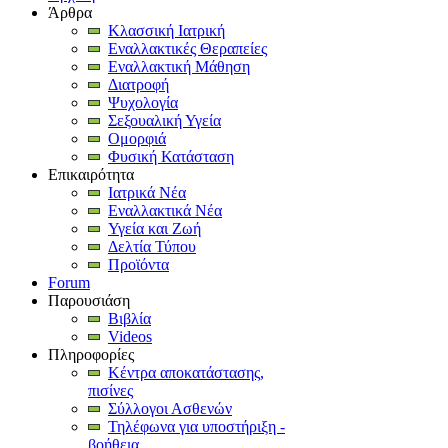
Άρθρα
Κλασσική Ιατρική
Εναλλακτικές Θεραπείες
Εναλλακτική Μάθηση
Διατροφή
Ψυχολογία
Σεξουαλική Υγεία
Ομορφιά
Φυσική Κατάσταση
Επικαιρότητα
Ιατρικά Νέα
Εναλλακτικά Νέα
Υγεία και Ζωή
Δελτία Τύπου
Προϊόντα
Forum
Παρουσιάση
Βιβλία
Videos
Πληροφορίες
Κέντρα αποκατάστασης,
πισίνες
Σύλλογοι Ασθενών
Τηλέφωνα για υποστήριξη -
βοήθεια