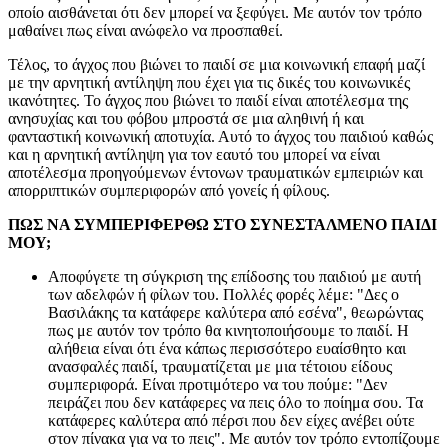
οποίο αισθάνεται ότι δεν μπορεί να ξεφύγει. Με αυτόν τον τρόπο
μαθαίνει πως είναι ανώφελο να προσπαθεί.
Τέλος, το άγχος που βιώνει το παιδί σε μια κοινωνική επαφή μαζί
με την αρνητική αντίληψη που έχει για τις δικές του κοινωνικές
ικανότητες. Το άγχος που βιώνει το παιδί είναι αποτέλεσμα της
ανησυχίας και του φόβου μπροστά σε μια αληθινή ή και
φανταστική κοινωνική αποτυχία. Αυτό το άγχος του παιδιού καθώς
και η αρνητική αντίληψη για τον εαυτό του μπορεί να είναι
αποτέλεσμα προηγούμενων έντονων τραυματικών εμπειριών και
απορριπτικών συμπεριφορών από γονείς ή φίλους.
ΠΩΣ ΝΑ ΣΥΜΠΕΡΙΦΕΡΘΩ ΣΤΟ ΣΥΝΕΣΤΑΛΜΕΝΟ ΠΑΙΔΙ
ΜΟΥ;
Αποφύγετε τη σύγκριση της επίδοσης του παιδιού με αυτή
των αδελφών ή φίλων του. Πολλές φορές λέμε: "Δες ο
Βασιλάκης τα κατάφερε καλύτερα από εσένα", θεωρώντας
πως με αυτόν τον τρόπο θα κινητοποιήσουμε το παιδί. Η
αλήθεια είναι ότι ένα κάπως περισσότερο ευαίσθητο και
ανασφαλές παιδί, τραυματίζεται με μια τέτοιου είδους
συμπεριφορά. Είναι προτιμότερο να του πούμε: "Δεν
πειράζει που δεν κατάφερες να πεις όλο το ποίημα σου. Τα
κατάφερες καλύτερα από πέρσι που δεν είχες ανέβει ούτε
στον πίνακα για να το πεις". Με αυτόν τον τρόπο εντοπίζουμε