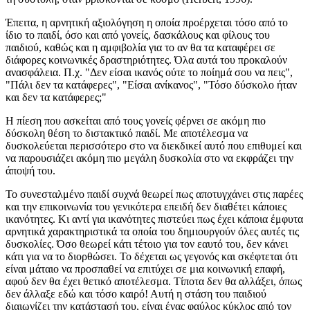
Έπειτα, η αρνητική αξιολόγηση η οποία προέρχεται τόσο από το
ίδιο το παιδί, όσο και από γονείς, δασκάλους και φίλους του
παιδιού, καθώς και η αμφιβολία για το αν θα τα καταφέρει σε
διάφορες κοινωνικές δραστηριότητες. Όλα αυτά του προκαλούν
ανασφάλεια. Π.χ. "Δεν είσαι ικανός ούτε το ποίημά σου να πεις",
"Πάλι δεν τα κατάφερες", "Είσαι ανίκανος", "Τόσο δύσκολο ήταν
και δεν τα κατάφερες;"
Η πίεση που ασκείται από τους γονείς φέρνει σε ακόμη πιο
δύσκολη θέση το διστακτικό παιδί. Με αποτέλεσμα να
δυσκολεύεται περισσότερο στο να διεκδικεί αυτό που επιθυμεί και
να παρουσιάζει ακόμη πιο μεγάλη δυσκολία στο να εκφράζει την
άποψή του.
Το συνεσταλμένο παιδί συχνά θεωρεί πως αποτυγχάνει στις παρέες
και την επικοινωνία του γενικότερα επειδή δεν διαθέτει κάποιες
ικανότητες. Κι αντί για ικανότητες πιστεύει πως έχει κάποια έμφυτα
αρνητικά χαρακτηριστικά τα οποία του δημιουργούν όλες αυτές τις
δυσκολίες. Όσο θεωρεί κάτι τέτοιο για τον εαυτό του, δεν κάνει
κάτι για να το διορθώσει. Το δέχεται ως γεγονός και σκέφτεται ότι
είναι μάταιο να προσπαθεί να επιτύχει σε μια κοινωνική επαφή,
αφού δεν θα έχει θετικό αποτέλεσμα. Τίποτα δεν θα αλλάξει, όπως
δεν άλλαξε εδώ και τόσο καιρό! Αυτή η στάση του παιδιού
διαιωνίζει την κατάστασή του, είναι ένας φαύλος κύκλος από τον