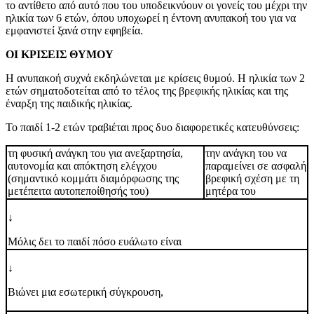
το αντίθετο από αυτό που του υποδεικνύουν οι γονείς του μέχρι την
ηλικία των 6 ετών, όπου υποχωρεί η έντονη ανυπακοή του για να
εμφανιστεί ξανά στην εφηβεία.
ΟΙ ΚΡΙΣΕΙΣ ΘΥΜΟΥ
Η ανυπακοή συχνά εκδηλώνεται με κρίσεις θυμού. Η ηλικία των 2
ετών σηματοδοτείται από το τέλος της βρεφικής ηλικίας και της
έναρξη της παιδικής ηλικίας.
Το παιδί 1-2 ετών τραβιέται προς δυο διαφορετικές κατευθύνσεις:
τη φυσική ανάγκη του για ανεξαρτησία,
την ανάγκη του να
αυτονομία και απόκτηση ελέγχου
παραμείνει σε ασφαλή
(σημαντικό κομμάτι διαμόρφωσης της
βρεφική σχέση με τη
μετέπειτα αυτοπεποίθησής του)
μητέρα του
↓
Μόλις δει το παιδί πόσο ευάλωτο είναι
↓
Βιώνει μια εσωτερική σύγκρουση,