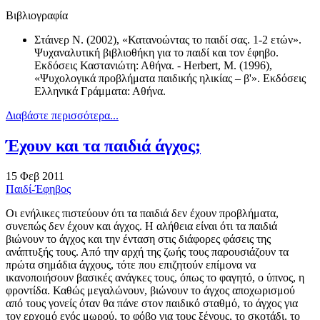
Βιβλιογραφία
Στάινερ Ν. (2002), «Κατανοώντας το παιδί σας. 1-2 ετών».
Ψυχαναλυτική βιβλιοθήκη για το παιδί και τον έφηβο.
Εκδόσεις Καστανιώτη: Αθήνα. - Herbert, M. (1996),
«Ψυχολογικά προβλήματα παιδικής ηλικίας – β'». Εκδόσεις
Ελληνικά Γράμματα: Αθήνα.
Διαβάστε περισσότερα...
Έχουν και τα παιδιά άγχος;
15 Φεβ 2011
Παιδί-Έφηβος
Οι ενήλικες πιστεύουν ότι τα παιδιά δεν έχουν προβλήματα,
συνεπώς δεν έχουν και άγχος. Η αλήθεια είναι ότι τα παιδιά
βιώνουν το άγχος και την ένταση στις διάφορες φάσεις της
ανάπτυξής τους. Από την αρχή της ζωής τους παρουσιάζουν τα
πρώτα σημάδια άγχους, τότε που επιζητούν επίμονα να
ικανοποιήσουν βασικές ανάγκες τους, όπως το φαγητό, ο ύπνος, η
φροντίδα. Καθώς μεγαλώνουν, βιώνουν το άγχος αποχωρισμού
από τους γονείς όταν θα πάνε στον παιδικό σταθμό, το άγχος για
τον ερχομό ενός μωρού, το φόβο για τους ξένους, το σκοτάδι, το