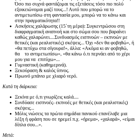
Όσο πιο συχνά φαντάζομαι τις εξετάσεις τόσο πιο πολύ
εξοικειώνομαι μαζί τους...! Αυτό που μπορώ να το
αντιμετωπίσω στη φαντασία μου, μπορώ να το κάνω και
στην πραγματικότητα!!
Ασκήσεις χαλάρωσης (15΄τη μέρα): Συγκεντρώσου στη
διαφραγματική αναπνοή και στο σώμα σου που βαραίνει
καθώς χαλαρώνει....Συνδυασμός εισπνοών – εκπνοών με
θετικές (και ρεαλιστικές) σκέψεις... Όχι «δεν θα φοβηθώ», ή
«θα πετύχω στα σίγουρα!», άλλα: «Ακόμα κι αν φοβηθώ,
θα το αντιμετωπίσω», «θα κάνω ό.τι περνάει από το χέρι
μου για να επιτύχω»...
Γυμναστική (καθημερινά).
Ξεκούραση & καλός ύπνος.
Πρωινό μπάνιο με χλιαρό νερό.
Κατά τη διάρκεια:
Ξεκίνα με ό,τι γνωρίζεις καλά....
Συνδύασε εισπνοές- εκπνοές με θετικές (και ρεαλιστικές)
σκέψεις...
Μόλις νιώσεις τα πρώτα σημάδια πανικού επανέλαβε μια
λέξη ή φράση που σε ηρεμεί π.χ. «ήρεμα», «χαλαρά», «είμαι
δίπλα σου...».
Μετά: