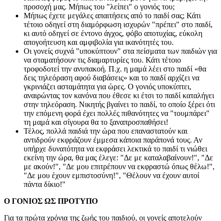
προσοχή μας. Μήπως του "λείπει" ο γονιός του;
Μήπως έχετε μεγάλες απαιτήσεις από το παιδί σας; Κάτι
τέτοιο οδηγεί στη διαμόρφωση ισχυρών "πρέπει" στο παιδί,
κι αυτό οδηγεί σε έντονο άγχος, φόβο αποτυχίας, εύκολη
απογοήτευση και αμφιβολία για ικανότητές του.
Οι γονείς συχνά "υποκύπτουν" στα πείσματα των παιδιών για
να σταματήσουν τις διαμαρτυρίες του. Κάτι τέτοιο
τροφοδοτεί την ανυπακοή. Π.χ. η μαμά λέει στο παιδί «θα
δεις τηλεόραση αφού διαβάσεις» και το παιδί αρχίζει να
γκρινιάζει ασταμάτητα για ώρες. Ο γονιός υποκύπτει,
αναιρώντας τον κανόνα που έθεσε κι έτσι το παιδί καταλήγει
στην τηλεόραση. Νικητής βγαίνει το παιδί, το οποίο ξέρει ότι
την επόμενη φορά έχει πολλές πιθανότητες να "τουμπάρει"
τη μαμά και σίγουρα θα το ξαναπροσπαθήσει!
Τέλος, πολλά παιδιά την ώρα που επαναστατούν και
αντιδρούν εκφράζουν έμμεσα κάποια παράπονά τους. Αν
υπήρχε δυνατότητα να εκφράσει λεκτικά το παιδί τι νιώθει
εκείνη την ώρα, θα μας έλεγε: "Δε με καταλαβαίνουν!", "Δε
με ακούν!", "Δε μου επιτρέπουν να εκφραστώ όπως θέλω!",
"Δε μου έχουν εμπιστοσύνη!", "Θέλουν να έχουν αυτοί
πάντα δίκιο!"
Ο ΓΟΝΙΟΣ ΩΣ ΠΡΟΤΥΠΟ
Για τα πρώτα χρόνια της ζωής του παιδιού, οι γονείς αποτελούν