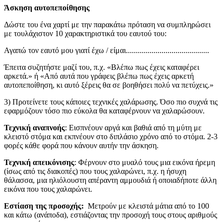
Άσκηση αυτοπεποίθησης
Δώστε του ένα χαρτί με την παρακάτω πρόταση να συμπληρώσει
με τουλάχιστον 10 χαρακτηριστικά του εαυτού του:
Αγαπώ τον εαυτό μου γιατί έχω / είμαι..........................................
Έπειτα συζητήστε μαζί του, π.χ. «Βλέπω πως έχεις καταφέρει
αρκετά.» ή «Από αυτά που γράφεις βλέπω πως έχεις αρκετή
αυτοπεποίθηση, κι αυτό ξέρεις θα σε βοηθήσει πολύ να πετύχεις.»
3) Προτείνετε τους κάποιες τεχνικές χαλάρωσης. Όσο πιο συχνά τις
εφαρμόζουν τόσο πιο εύκολα θα καταφέρνουν να χαλαρώσουν.
Τεχνική αναπνοής
: Εισπνέουν αργά και βαθιά από τη μύτη με
κλειστό στόμα και εκπνέουν στο διπλάσιο χρόνο από το στόμα. 2-3
φορές κάθε φορά που κάνουν αυτήν την άσκηση.
Τεχνική απεικόνισης
: Φέρνουν στο μυαλό τους μια εικόνα ήρεμη
(ίσως από τις διακοπές) που τους χαλαρώνει, π.χ. η ήσυχη
θάλασσα, μια ηλιόλουστη απέραντη αμμουδιά ή οποιαδήποτε άλλη
εικόνα που τους χαλαρώνει.
Εστίαση της προσοχής:
Μετρούν με κλειστά μάτια από το 100
και κάτω (ανάποδα), εστιάζοντας την προσοχή τους στους αριθμούς