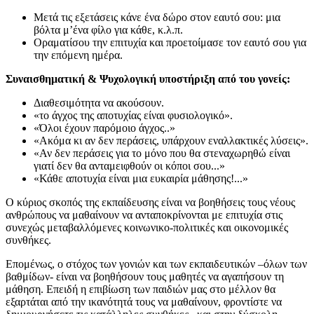
Μετά τις εξετάσεις κάνε ένα δώρο στον εαυτό σου: μια
βόλτα μ’ένα φίλο για κάθε, κ.λ.π.
Οραματίσου την επιτυχία και προετοίμασε τον εαυτό σου για
την επόμενη ημέρα.
Συναισθηματική & Ψυχολογική υποστήριξη από του γονείς:
Διαθεσιμότητα να ακούσουν.
«το άγχος της αποτυχίας είναι φυσιολογικό».
«Όλοι έχουν παρόμοιο άγχος..»
«Ακόμα κι αν δεν περάσεις, υπάρχουν εναλλακτικές λύσεις».
«Αν δεν περάσεις για το μόνο που θα στεναχωρηθώ είναι
γιατί δεν θα ανταμειφθούν οι κόποι σου...»
«Κάθε αποτυχία είναι μια ευκαιρία μάθησης!...»
Ο κύριος σκοπός της εκπαίδευσης είναι να βοηθήσεις τους νέους
ανθρώπους να μαθαίνουν να ανταποκρίνονται με επιτυχία στις
συνεχώς μεταβαλλόμενες κοινωνικο-πολιτικές και οικονομικές
συνθήκες.
Επομένως, ο στόχος των γονιών και των εκπαιδευτικών –όλων των
βαθμίδων- είναι να βοηθήσουν τους μαθητές να αγαπήσουν τη
μάθηση. Επειδή η επιβίωση των παιδιών μας στο μέλλον θα
εξαρτάται από την ικανότητά τους να μαθαίνουν, φροντίστε να