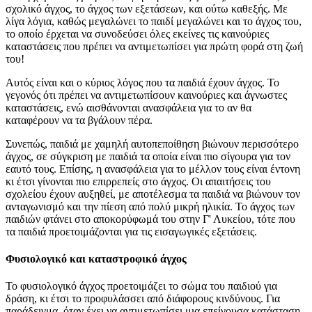
σχολικό άγχος, το άγχος των εξετάσεων, και ούτω καθεξής. Με
λίγα λόγια, καθώς μεγαλώνει το παιδί μεγαλώνει και το άγχος του,
το οποίο έρχεται να συνοδεύσει όλες εκείνες τις καινούριες
καταστάσεις που πρέπει να αντιμετωπίσει για πρώτη φορά στη ζωή
του!
Αυτός είναι και ο κύριος λόγος που τα παιδιά έχουν άγχος. Το
γεγονός ότι πρέπει να αντιμετωπίσουν καινούριες και άγνωστες
καταστάσεις, ενώ αισθάνονται ανασφάλεια για το αν θα
καταφέρουν να τα βγάλουν πέρα.
Συνεπώς, παιδιά με χαμηλή αυτοπεποίθηση βιώνουν περισσότερο
άγχος, σε σύγκριση με παιδιά τα οποία είναι πιο σίγουρα για τον
εαυτό τους. Επίσης, η ανασφάλεια για το μέλλον τους είναι έντονη
κι έτσι γίνονται πιο επιρρεπείς στο άγχος. Οι απαιτήσεις του
σχολείου έχουν αυξηθεί, με αποτέλεσμα τα παιδιά να βιώνουν τον
ανταγωνισμό και την πίεση από πολύ μικρή ηλικία. Το άγχος των
παιδιών φτάνει στο αποκορύφωμά του στην Γ' Λυκείου, τότε που
τα παιδιά προετοιμάζονται για τις εισαγωγικές εξετάσεις.
Φυσιολογικό και καταστροφικό άγχος
Το φυσιολογικό άγχος προετοιμάζει το σώμα του παιδιού για
δράση, κι έτσι το προφυλάσσει από διάφορους κινδύνους. Για
παράδειγμα, όταν έχει να αντιμετωπίσει μια επείγουσα κατάσταση