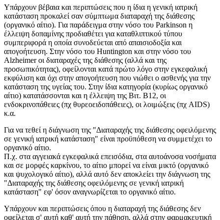
Υπάρχουν βέβαια και περιπτώσεις που η ίδια η γενική ιατρική
κατάσταση προκαλεί σαν σύμπτωμα διαταραχή της διάθεσης
(οργανικό αίτιο). Για παράδειγμα στην νόσο του Parkinson η
έλλειψη δοπαμίνης προδιαθέτει για καταθλιπτικού τύπου
συμπεριφορά η οποία συνοδεύεται από απαισιοδοξία και
απογοήτευση. Στην νόσο του Huntington και στην νόσο του
Alzheimer οι διαταραχές της διάθεσης (αλλά και της
προσωπικότητας), οφείλονται κατά πρώτο λόγο στην εγκεφαλική
εκφύλιση και όχι στην απογοήτευση που νιώθει ο ασθενής για την
κατάσταση της υγείας του. Στην ίδια κατηγορία (κυρίως οργανικό
αίτιο) κατατάσσονται και η έλλειψη της Βιτ. Β12, οι
ενδοκρινοπάθειες (πχ θυρεοειδοπάθειες), οι λοιμώξεις (πχ AIDS)
κ.α.
Για να τεθεί η διάγνωση της "Διαταραχής της διάθεσης οφειλόμενης
σε γενική ιατρική κατάσταση" είναι προϋπόθεση να συμμετέχει το
οργανικό αίτιο.
Π.χ. στα αγγειακά εγκεφαλικά επεισόδια, στα αυτοάνοσα νοσήματα
και σε μορφές καρκίνου, το αίτιο μπορεί να είναι μικτό (οργανικό
και ψυχολογικό αίτιο), αλλά αυτό δεν αποκλείει την διάγνωση της
"Διαταραχής της διάθεσης οφειλόμενης σε γενική ιατρική
κατάσταση" εφ' όσον αναγνωρίζεται το οργανικό αίτιο.
Υπάρχουν και περιπτώσεις όπου η διαταραχή της διάθεσης δεν
οφείλεται σ' αυτή καθ' αυτή την πάθηση, αλλά στην φαρμακευτική