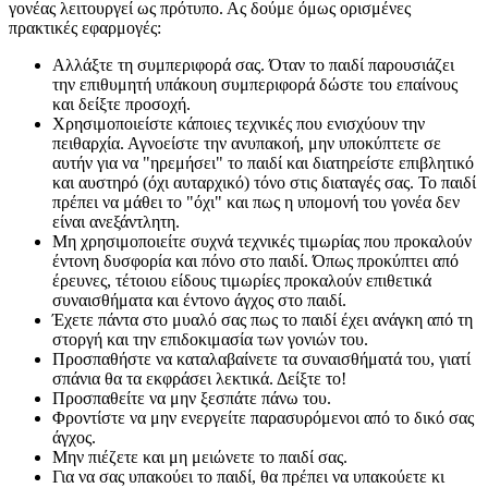
γονέας λειτουργεί ως πρότυπο. Ας δούμε όμως ορισμένες
πρακτικές εφαρμογές:
Αλλάξτε τη συμπεριφορά σας. Όταν το παιδί παρουσιάζει
την επιθυμητή υπάκουη συμπεριφορά δώστε του επαίνους
και δείξτε προσοχή.
Χρησιμοποιείστε κάποιες τεχνικές που ενισχύουν την
πειθαρχία. Αγνοείστε την ανυπακοή, μην υποκύπτετε σε
αυτήν για να "ηρεμήσει" το παιδί και διατηρείστε επιβλητικό
και αυστηρό (όχι αυταρχικό) τόνο στις διαταγές σας. Το παιδί
πρέπει να μάθει το "όχι" και πως η υπομονή του γονέα δεν
είναι ανεξάντλητη.
Μη χρησιμοποιείτε συχνά τεχνικές τιμωρίας που προκαλούν
έντονη δυσφορία και πόνο στο παιδί. Όπως προκύπτει από
έρευνες, τέτοιου είδους τιμωρίες προκαλούν επιθετικά
συναισθήματα και έντονο άγχος στο παιδί.
Έχετε πάντα στο μυαλό σας πως το παιδί έχει ανάγκη από τη
στοργή και την επιδοκιμασία των γονιών του.
Προσπαθήστε να καταλαβαίνετε τα συναισθήματά του, γιατί
σπάνια θα τα εκφράσει λεκτικά. Δείξτε το!
Προσπαθείτε να μην ξεσπάτε πάνω του.
Φροντίστε να μην ενεργείτε παρασυρόμενοι από το δικό σας
άγχος.
Μην πιέζετε και μη μειώνετε το παιδί σας.
Για να σας υπακούει το παιδί, θα πρέπει να υπακούετε κι