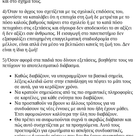
και στο σχήμα τους.
4) Όταν το άγχος του σχετίζεται με τις σχολικές επιδόσεις του,
φροντίστε να καταλάβει ότι η επιτυχία στη ζωή δε μετριέται με το
πόσο καλούς βαθμούς παίρνει στο σχολείο ή με το κατά πόσο
πετυχαίνει στις εξετάσεις και σίγουρα δεν αποδεικνύει το αν αξίζει
ή δεν αξίζει σαν άνθρωπος. Η εισαγωγή στο πανεπιστήμιο δεν
εξασφαλίζει επιτυχημένη επαγγελματική σταδιοδρομία στο
μέλλον, είναι απλά ένα μέσο να βελτιώσει κανείς τη ζωή του. Δεν
είναι η ίδια η ζωή!
5) Όσον αφορά στα παιδιά που δίνουν εξετάσεις, βοηθήστε τους να
πετύχουν το αποτελεσματικό διάβασμα.
Καθώς διαβάζουν, να υπογραμμίζουν τα βασικά σημεία,
λέξεις-κλειδιά ώστε στην επανάληψη να πέφτει το μάτι τους
σε αυτά, για να κερδίζουν χρόνο.
Να κρατούν σημειώσεις από τις πιο σημαντικές πληροφορίες
σε καρτέλες, για κάθε ενότητα που διαβάζουν.
Να προσπαθούν να βρουν κι άλλους τρόπους για να
συνδυάσουν τις νέες έννοιες με αυτά που ήδη έχουν μάθει.
Έτσι αφομοιώνουν καλύτερα την ύλη που διαβάζουν.
Θα πρέπει να αναρωτιούνται συχνά τι ακριβώς διάβασαν και
πώς αυτό συσχετίζεται με τα προηγούμενα. Αυτό τους
προετοιμάζει για ερωτήματα κι ασκήσεις συνδυαστικές,
κρίσεως ή γενικής φύσεως που δεν θα έχουν συναντήσει στις