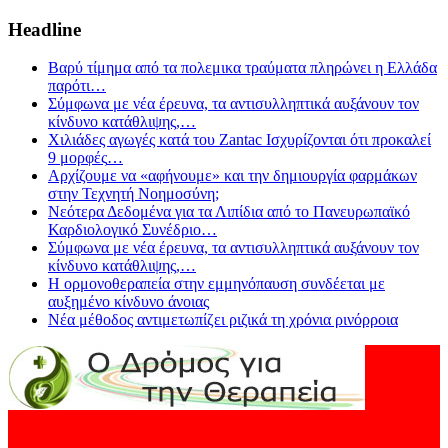
Headline
Βαρύ τίμημα από τα πολεμικα τραύματα πληρώνει η Ελλάδα
παρότι
…
Σύμφωνα με νέα έρευνα, τα αντισυλληπτικά αυξάνουν τον
κίνδυνο κατάθλιψης,
…
Χιλιάδες αγωγές κατά του Zantac Ισχυρίζονται ότι προκαλεί
9 μορφές
…
Αρχίζουμε να «αφήνουμε» και την δημιουργία φαρμάκων
στην Τεχνητή Νοημοσύνη;
Νεότερα Δεδομένα για τα Λιπίδια από το Πανευρωπαϊκό
Καρδιολογικό Συνέδριο
…
Σύμφωνα με νέα έρευνα, τα αντισυλληπτικά αυξάνουν τον
κίνδυνο κατάθλιψης,
…
Η ορμονοθεραπεία στην εμμηνόπαυση συνδέεται με
αυξημένο κίνδυνο άνοιας
Νέα μέθοδος αντιμετωπίζει ριζικά τη χρόνια ρινόρροια