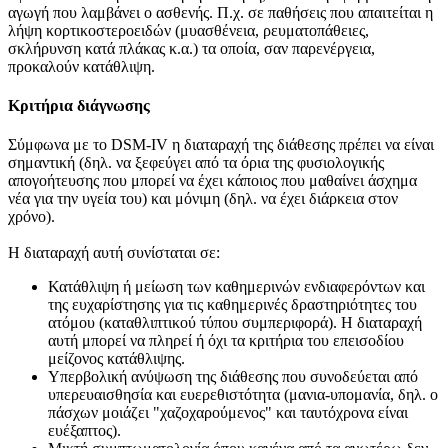
αγωγή που λαμβάνει ο ασθενής. Π.χ. σε παθήσεις που απαιτείται η
λήψη κορτικοστεροειδών (μυασθένεια, ρευματοπάθειες,
σκλήρυνση κατά πλάκας κ.α.) τα οποία, σαν παρενέργεια,
προκαλούν κατάθλιψη.
Κριτήρια διάγνωσης
Σύμφωνα με το DSM-IV η διαταραχή της διάθεσης πρέπει να είναι
σημαντική (δηλ. να ξεφεύγει από τα όρια της φυσιολογικής
απογοήτευσης που μπορεί να έχει κάποιος που μαθαίνει άσχημα
νέα για την υγεία του) και μόνιμη (δηλ. να έχει διάρκεια στον
χρόνο).
Η διαταραχή αυτή συνίσταται σε:
Κατάθλιψη ή μείωση των καθημερινών ενδιαφερόντων και
της ευχαρίστησης για τις καθημερινές δραστηριότητες του
ατόμου (καταθλιπτικού τύπου συμπεριφορά). Η διαταραχή
αυτή μπορεί να πληρεί ή όχι τα κριτήρια του επεισοδίου
μείζονος κατάθλιψης.
Υπερβολική ανύψωση της διάθεσης που συνοδεύεται από
υπερευαισθησία και ευερεθιστότητα (μανια-υπομανία, δηλ. ο
πάσχων μοιάζει "χαζοχαρούμενος" και ταυτόχρονα είναι
ευέξαπτος).