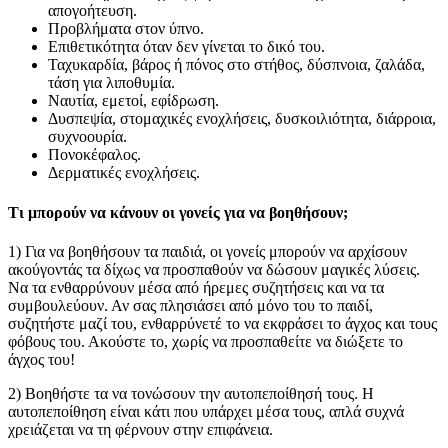
απογοήτευση.
Προβλήματα στον ύπνο.
Επιθετικότητα όταν δεν γίνεται το δικό του.
Ταχυκαρδία, βάρος ή πόνος στο στήθος, δύσπνοια, ζαλάδα,
τάση για λιποθυμία.
Ναυτία, εμετοί, εφίδρωση.
Δυσπεψία, στομαχικές ενοχλήσεις, δυσκοιλιότητα, διάρροια,
συχνοουρία.
Πονοκέφαλος.
Δερματικές ενοχλήσεις.
Τι μπορούν να κάνουν οι γονείς για να βοηθήσουν;
1) Για να βοηθήσουν τα παιδιά, οι γονείς μπορούν να αρχίσουν
ακούγοντάς τα δίχως να προσπαθούν να δώσουν μαγικές λύσεις.
Να τα ενθαρρύνουν μέσα από ήρεμες συζητήσεις και να τα
συμβουλεύουν. Αν σας πλησιάσει από μόνο του το παιδί,
συζητήστε μαζί του, ενθαρρύνετέ το να εκφράσει το άγχος και τους
φόβους του. Ακούστε το, χωρίς να προσπαθείτε να διώξετε το
άγχος του!
2) Βοηθήστε τα να τονώσουν την αυτοπεποίθησή τους. Η
αυτοπεποίθηση είναι κάτι που υπάρχει μέσα τους, απλά συχνά
χρειάζεται να τη φέρνουν στην επιφάνεια.