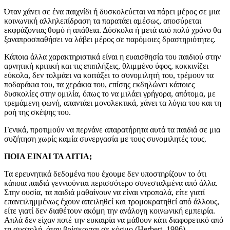
Όταν χάνει σε ένα παιχνίδι ή δυσκολεύεται να πάρει μέρος σε μια
κοινωνική αλληλεπίδραση τα παρατάει αμέσως, αποσύρεται
εκφράζοντας θυμό ή απάθεια. Δύσκολα ή μετά από πολύ χρόνο θα
ξαναπροσπαθήσει να λάβει μέρος σε παρόμοιες δραστηριότητες.
Κάποια άλλα χαρακτηριστικά είναι η ευαισθησία του παιδιού στην
αρνητική κριτική και τις επιπλήξεις, θλιμμένο ύφος, κοκκινίζει
εύκολα, δεν τολμάει να κοιτάξει το συνομιλητή του, τρέμουν τα
ποδαράκια του, τα χεράκια του, επίσης εκδηλώνει κάποιες
δυσκολίες στην ομιλία, όπως το να μιλάει γρήγορα, απότομα, με
τρεμάμενη φωνή, απαντάει μονολεκτικά, χάνει τα λόγια του και τη
ροή της σκέψης του.
Γενικά, προτιμούν να περνάνε απαρατήρητα αυτά τα παιδιά σε μια
συζήτηση χωρίς καμία συνεργασία με τους συνομιλητές τους.
ΠΟΙΑ ΕΙΝΑΙ ΤΑ ΑΙΤΙΑ;
Τα ερευνητικά δεδομένα που έχουμε δεν υποστηρίζουν το ότι
κάποια παιδιά γεννιούνται περισσότερο συνεσταλμένα από άλλα.
Στην ουσία, τα παιδιά μαθαίνουν να είναι ντροπαλά, είτε γιατί
επανειλημμένως έχουν απειληθεί και τρομοκρατηθεί από άλλους,
είτε γιατί δεν διαθέτουν ακόμη την ανάλογη κοινωνική εμπειρία.
Απλά δεν είχαν ποτέ την ευκαιρία να μάθουν κάτι διαφορετικό από
τη συστολή, όταν βρίσκονται σε κόσμο (Herbert, 1996).