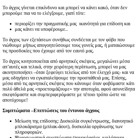
Το άγχος γίνεται επικίνδυνο και μπορεί να κάνει κακό, όταν δεν
μπορούμε πια να το ελέγξουμε, γιατί τότε:
περιορίζει την πραγματικής μας ικανότητά για επίδοση και
μας κάνει να υποφέρουμε..
Το άγχος των εξετάσεων συνήθως συνδέεται με τον φόβο που
νιώθουμε μήπως απογοητεύσουμε τους γονείς μας, ή ματαιώσουμε
τις προσδοκίες που έχουμε από τον εαυτό μας.
Το άγχος κινητοποιείται από αρνητικές σκέψεις, μεγαλώνει μέσα
απ’αυτές και τελικά, στην χειρότερη περίπτωση, μπορεί να μας
ακινητοποιήσει –όταν ξεφεύγει τελείως από τον έλεγχό μας- και να
μας οδηγήσει να εγκαταλείψουμε την προσπάθειά μας. Επίσης,
μέσα από τις αρνητικές σκέψεις που κάνουμε όταν φοβόμαστε κάτι
πολύ άθελά μας «προετοιμάζουμε» την αποτυχία, αφού ασυνείδητα
σκεφτόμαστε και συμπεριφερόμαστε με τέτοιο τρόπο ώστε να
αποτύχουμε!
Συμπτώματα –Επιπτώσεις του έντονου άγχους
Μείωση της επίδοσης: Δυσκολία συγκέντρωσης, διανοητικό
μπλοκάρισμα (μπλακ-άουτ), δυσκολία οργάνωσης των
πληροφοριών.
Ψυχοσωματικά συμπτώματα (πονοκέφαλοι, κοιλόπονοι,