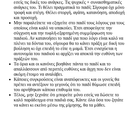
εσείς τις δικές του ανάγκες. Τις ψυχικές + συναισθηματικές
ανάγκες του. Τι θέλει πραγματικά το παιδί; Σίγουρα όχι μόνο
τροφή και στέγη. Θέλει στοργή, αγάπη, κατανόηση, αποδοχή
και προσοχή.
Μην παραλείπετε να εξηγείτε στο παιδί τους λόγους για τους
οποίους είναι καλό να υπακούει. Έτσι αποφεύγετε την
σύγχυση και την τυφλή-εξαρτημένη συμμόρφωση του
παιδιού. Αν κατανοήσει το παιδί για ποιο λόγο είναι καλό να
πλένει τα δόντια του, σίγουρα θα το κάνει πράξη με δική του
βούληση κι όχι επειδή το είπε η μαμά. Έτσι ενισχύεται η
αυτονομία του παιδιού κι αρχίζει να αποκτά την ευθύνη των
πράξεών του.
Τα όρια και οι κανόνες βοηθάνε πάντα το παιδί και το
απαλλάσσουν από περιττές ευθύνες και άγχη που δεν είναι
ακόμη έτοιμο να αναλάβει.
Κάποιες συγκρούσεις είναι αναπόφευκτες και οι γονείς θα
πρέπει να αντέξουν το γεγονός ότι το παιδί θύμωσε επειδή
του αρνήθηκαν κάποια επιθυμία του.
Τέλος, μην ξεχνάτε ότι μπορείτε μόνο εσείς να δώσετε το
καλό παράδειγμα στα παιδιά σας. Κάντε όλα όσα του ζητάτε
να κάνει κι εκείνο μέσω της μίμησης, θα τα μάθει.