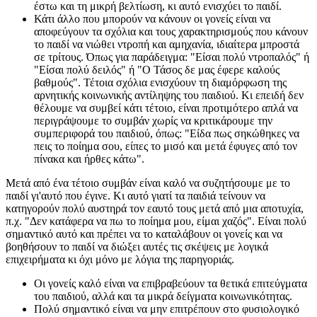
έστω και τη μικρή βελτίωση, κι αυτό ενισχύει το παιδί.
Κάτι άλλο που μπορούν να κάνουν οι γονείς είναι να
αποφεύγουν τα σχόλια και τους χαρακτηρισμούς που κάνουν
το παιδί να νιώθει ντροπή και αμηχανία, ιδιαίτερα μπροστά
σε τρίτους. Όπως για παράδειγμα: "Είσαι πολύ ντροπαλός" ή
"Είσαι πολύ δειλός" ή "Ο Τάσος δε μας έφερε καλούς
βαθμούς". Τέτοια σχόλια ενισχύουν τη διαμόρφωση της
αρνητικής κοινωνικής αντίληψης του παιδιού. Κι επειδή δεν
θέλουμε να συμβεί κάτι τέτοιο, είναι προτιμότερο απλά να
περιγράψουμε το συμβάν χωρίς να κριτικάρουμε την
συμπεριφορά του παιδιού, όπως: "Είδα πως σηκώθηκες να
πεις το ποίημα σου, είπες το μισό και μετά έφυγες από τον
πίνακα και ήρθες κάτω".
Μετά από ένα τέτοιο συμβάν είναι καλό να συζητήσουμε με το
παιδί γι'αυτό που έγινε. Κι αυτό γιατί τα παιδιά τείνουν να
κατηγορούν πολύ αυστηρά τον εαυτό τους μετά από μια αποτυχία,
π.χ. "Δεν κατάφερα να πω το ποίημα μου, είμαι χαζός". Είναι πολύ
σημαντικό αυτό και πρέπει να το καταλάβουν οι γονείς και να
βοηθήσουν το παιδί να διώξει αυτές τις σκέψεις με λογικά
επιχειρήματα κι όχι μόνο με λόγια της παρηγοριάς.
Οι γονείς καλό είναι να επιβραβεύουν τα θετικά επιτεύγματα
του παιδιού, αλλά και τα μικρά δείγματα κοινωνικότητας.
Πολύ σημαντικό είναι να μην επιτρέπουν στο φυσιολογικό