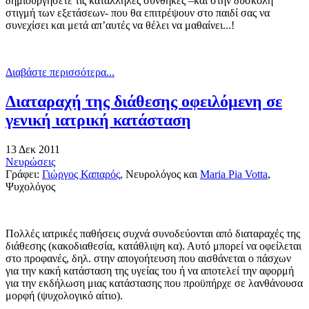
δημιουργήσετε τις κατάλληλες συνθήκες –και στην δύσκολη
στιγμή των εξετάσεων- που θα επιτρέψουν στο παιδί σας να
συνεχίσει και μετά απ’αυτές να θέλει να μαθαίνει...!
Διαβάστε περισσότερα...
Διαταραχή της διάθεσης οφειλόμενη σε
γενική ιατρική κατάσταση
13 Δεκ 2011
Νευρώσεις
Γράφει:
Γιώργος Καπαρός
, Νευρολόγος και
Maria Pia Votta
,
Ψυχολόγος
Πολλές ιατρικές παθήσεις συχνά συνοδεύονται από διαταραχές της
διάθεσης (κακοδιαθεσία, κατάθλιψη κα). Αυτό μπορεί να οφείλεται
στο προφανές, δηλ. στην απογοήτευση που αισθάνεται ο πάσχων
για την κακή κατάσταση της υγείας του ή να αποτελεί την αφορμή
για την εκδήλωση μιας κατάστασης που προϋπήρχε σε λανθάνουσα
μορφή (ψυχολογικό αίτιο).