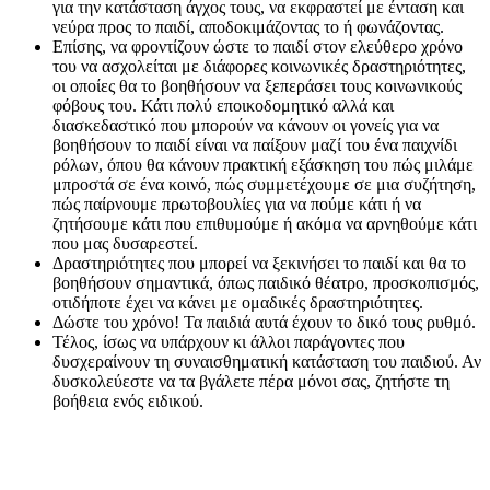
για την κατάσταση άγχος τους, να εκφραστεί με ένταση και
νεύρα προς το παιδί, αποδοκιμάζοντας το ή φωνάζοντας.
Επίσης, να φροντίζουν ώστε το παιδί στον ελεύθερο χρόνο
του να ασχολείται με διάφορες κοινωνικές δραστηριότητες,
οι οποίες θα το βοηθήσουν να ξεπεράσει τους κοινωνικούς
φόβους του. Κάτι πολύ εποικοδομητικό αλλά και
διασκεδαστικό που μπορούν να κάνουν οι γονείς για να
βοηθήσουν το παιδί είναι να παίξουν μαζί του ένα παιχνίδι
ρόλων, όπου θα κάνουν πρακτική εξάσκηση του πώς μιλάμε
μπροστά σε ένα κοινό, πώς συμμετέχουμε σε μια συζήτηση,
πώς παίρνουμε πρωτοβουλίες για να πούμε κάτι ή να
ζητήσουμε κάτι που επιθυμούμε ή ακόμα να αρνηθούμε κάτι
που μας δυσαρεστεί.
Δραστηριότητες που μπορεί να ξεκινήσει το παιδί και θα το
βοηθήσουν σημαντικά, όπως παιδικό θέατρο, προσκοπισμός,
οτιδήποτε έχει να κάνει με ομαδικές δραστηριότητες.
Δώστε του χρόνο! Τα παιδιά αυτά έχουν το δικό τους ρυθμό.
Τέλος, ίσως να υπάρχουν κι άλλοι παράγοντες που
δυσχεραίνουν τη συναισθηματική κατάσταση του παιδιού. Αν
δυσκολεύεστε να τα βγάλετε πέρα μόνοι σας, ζητήστε τη
βοήθεια ενός ειδικού.