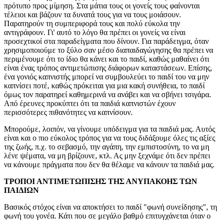
πρότυπο προς μίμηση. Στα μάτια τους οι γονείς τους φαίνονται
τέλειοι και βάζουν τα δυνατά τους για να τους μοιάσουν.
Παρατηρούν τη συμπεριφορά τους και πολύ εύκολα την
αντιγράφουν. Γι' αυτό το λόγο θα πρέπει οι γονείς να είναι
προσεχτικοί στα παραδείγματα που δίνουν. Για παράδειγμα, όταν
χρησιμοποιούμε το ξύλο σαν μέσο διαπαιδαγώγησης θα πρέπει να
περιμένουμε ότι το ίδιο θα κάνει και το παιδί, καθώς μαθαίνει ότι
είναι ένας τρόπος αντιμετώπισης διάφορων καταστάσεων. Επίσης,
ένα γονιός καπνιστής μπορεί να συμβουλεύει το παιδί του να μην
καπνίσει ποτέ, καθώς πρόκειται για μια κακή συνήθεια, το παιδί
όμως τον παρατηρεί καθημερινά να ανάβει και να σβήνει τσιγάρα.
Από έρευνες προκύπτει ότι τα παιδιά καπνιστών έχουν
περισσότερες πιθανότητες να καπνίσουν.
Μπορούμε, λοιπόν, να γίνουμε υπόδειγμα για τα παιδιά μας. Αυτός
είναι και ο πιο εύκολος τρόπος για να τους διδάξουμε όλες τις αξίες
της ζωής, π.χ. το σεβασμό, την αγάπη, την εμπιστοσύνη, το να μη
λένε ψέματα, να μη βρίζουνε, κτλ. Ας μην ξεχνάμε ότι δεν πρέπει
να κάνουμε πράγματα που δεν θα θέλαμε να κάνουν τα παιδιά μας.
ΤΡΟΠΟΙ ΑΝΤΙΜΕΤΩΠΙΣΗΣ ΤΗΣ ΑΝΥΠΑΚΟΗΣ ΤΩΝ
ΠΑΙΔΙΩΝ
Βασικός στόχος είναι να αποκτήσει το παιδί "φωνή συνείδησης", τη
φωνή του γονέα. Κάτι που σε μεγάλο βαθμό επιτυγχάνεται όταν ο