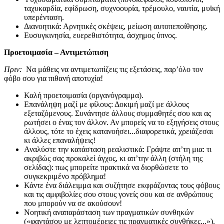
ταχυκαρδία, εφίδρωση, συχνοουρία, τρέμουλο, ναυτία, μυϊκή
υπερένταση.
Διανοητικά: Αρνητικές σκέψεις, μείωση αυτοπεποίθησης.
Ευσυγκινησία, ευερεθιστότητα, άσχημος ύπνος.
Προετοιμασία – Αντιμετώπιση
Πριν:
Να μάθεις να αντιμετωπίζεις τις εξετάσεις, παρ’όλο τον
φόβο σου για πιθανή αποτυχία!
Καλή προετοιμασία (οργανόγραμμα).
Επανάληψη μαζί με φίλους: Δοκιμή μαζί με άλλους
εξεταζόμενους. Συνάντησε άλλους συμμαθητές σου και ας
ρωτήσει ο ένας τον άλλον. Αν μπορείς να το εξηγήσεις στους
άλλους, τότε το έχεις κατανοήσει...διαφορετικά, χρειάζεσαι
κι άλλες επαναλήψεις!
Αναλύστε την κατάσταση ρεαλιστικά: Γράψτε απ’τη μια: τι
ακριβώς σας προκαλεί άγχος, κι απ’την άλλη (στήλη της
σελίδας): πως μπορείτε πρακτικά να διορθώσετε το
συγκεκριμένο πρόβλημα!
Κάντε ένα διάλειμμα και συζήτησε εκφράζοντας τους φόβους
και τις αμφιβολίες σου στους γονείς σου και σε ανθρώπους
που μπορούν να σε ακούσουν!
Νοητική αναπαράσταση των πραγματικών συνθηκών
(«φαντάσου με λεπτομέρειες τις πραγματικές συνθήκες...»).