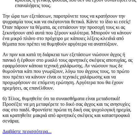
επαναλήψεις τους.
Την ώρα των εξετάσεων, παροτρύνετε τους να κρατήσουν την
ψυχραιμία τους και να σκέφτονται θετικά. Κάντε το ίδιο κι εσείς!
Όταν πάρουν τα θέματα, ας εστιάσουν την προσοχή τους κι ας
ξεκινήσουν από αυτά που ξέρουν καλύτερα. Μπορούν να κάνουν
ένα μικρό πλάνο στο πρόχειρο με κάποιες λέξεις-κλειδιά από
θέματα που πρέπει να θυμηθούν αργότερα να αναπτύξουν.
Αν πριν και κατά τη διάρκεια των εξετάσεων νιώσουν άγχος ή
πανικό ή έρθουν στο μυαλό τους αρνητικές σκέψεις αποτυχίας, ας
εφαρμόσουν κάποια τεχνική χαλάρωσης. Αν νιώσουν πως δε
θυμούνται κάτι που γνωρίζουν, λόγω του άγχους τους, το πρώτο
που πρέπει να κάνουν είναι οι τεχνικές χαλάρωσης και να
προχωρήσουν σε επόμενη ερώτηση. Αργότερα που θα έχουν
ηρεμήσει, ας επανέλθουν.
6) Τέλος, θυμηθείτε ότι τα συναισθήματα είναι μεταδοτικά!
Προσέξτε να μη μεταφέρετε το δικό σας άγχος και τις ανησυχίες
σας στο παιδί. Φροντίστε πρώτα τη δική σας ψυχολογική ηρεμία,
και κρατηθείτε μακριά από αρνητικές σκέψεις και καταστροφικά
σενάρια.
Διαβάστε περισσότερα...