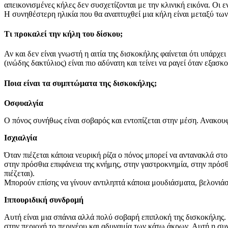
απεικονισμένες κήλες δεν συσχετίζονται με την κλινική εικόνα. Οι
Η συνηθέστερη ηλικία που θα αναπτυχθεί μια κήλη είναι μεταξύ των
Τι προκαλεί την κήλη του δίσκου;
Αν και δεν είναι γνωστή η αιτία της δισκοκήλης φαίνεται ότι υπάρ
(ινώδης δακτύλιος) είναι πιο αδύνατη και τείνει να ραγεί όταν εξα
Ποια είναι τα συμπτώματα της δισκοκήλης;
Οσφυαλγία
Ο πόνος συνήθως είναι σοβαρός και εντοπίζεται στην μέση. Ανακουφ
Ισχιαλγία
Όταν πιέζεται κάποια νευρική ρίζα ο πόνος μπορεί να αντανακλά στο
στην πρόσθια επιφάνεια της κνήμης, στην γαστροκνημία, στην πρόσθ
πιέζεται).
Μπορούν επίσης να γίνουν αντιληπτά κάποια μουδιάσματα, βελονιάσ
Ιππουριδική συνδρομή
Αυτή είναι μια σπάνια αλλά πολύ σοβαρή επιπλοκή της δισκοκήλης.
στην περιοχή το περινέου και αδυναμία των κάτω άκρων. Αυτή η συν