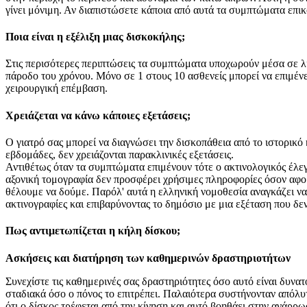
γίνει μόνιμη. Αν διαπιστώσετε κάποια από αυτά τα συμπτώματα επι
Ποια είναι η εξέλιξη μιας δισκοκήλης;
Στις περισότερες περιπτώσεις τα συμπτώματα υποχωρούν μέσα σε λίγε
πάροδο του χρόνου. Μόνο σε 1 στους 10 ασθενείς μπορεί να επιμέν
χειρουργική επέμβαση.
Χρειάζεται να κάνω κάποιες εξετάσεις;
Ο γιατρό σας μπορεί να διαγνώσει την δισκοπάθεια από το ιστορικό
εβδομάδες, δεν χρειάζονται παρακλινικές εξετάσεις.
Αντιθέτως όταν τα συμπτώματα επιμένουν τότε ο ακτινολογικός έλε
αξονική τομογραφία δεν προσφέρει χρήσιμες πληροφορίες όσον αφορά 
θέλουμε να δούμε. Παρόλ' αυτά η ελληνική νομοθεσία αναγκάζει να 
ακτινογραφίες και επιβαρύνοντας το δημόσιο με μια εξέταση που δεν
Πως αντιμετωπίζεται η κήλη δίσκου;
Ασκήσεις και διατήρηση των καθημερινών δραστηριοτήτων
Συνεχίστε τις καθημερινές σας δραστηριότητες όσο αυτό είναι δυνα
σταδιακά όσο ο πόνος το επιτρέπει. Παλαιότερα συστήνονταν απόλυ
ότι ο δίσκος τρέφεται από την κίνηση και αυτό βοηθάει στην ανάρρ