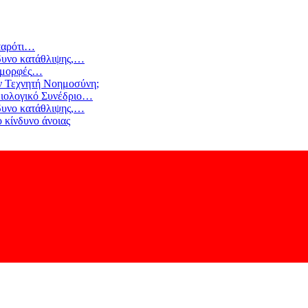
αρότι
…
δυνο κατάθλιψης,
…
 μορφές
…
ν Τεχνητή Νοημοσύνη;
ιολογικό Συνέδριο
…
δυνο κατάθλιψης,
…
 κίνδυνο άνοιας