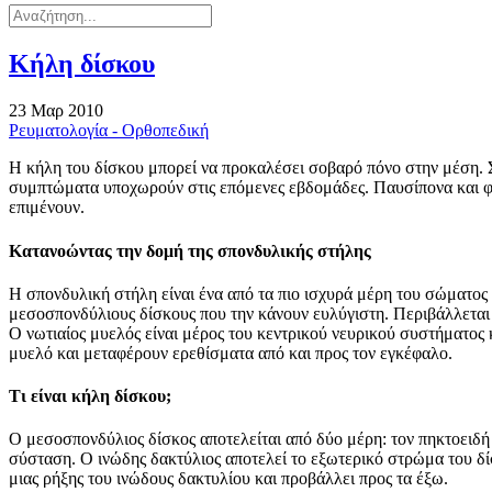
Κήλη δίσκου
23 Μαρ 2010
Ρευματολογία - Ορθοπεδική
Η κήλη του δίσκου μπορεί να προκαλέσει σοβαρό πόνο στην μέση. Συ
συμπτώματα υποχωρούν στις επόμενες εβδομάδες. Παυσίπονα και φ
επιμένουν.
Κατανοώντας την δομή της σπονδυλικής στήλης
Η σπονδυλική στήλη είναι ένα από τα πιο ισχυρά μέρη του σώματος
μεσοσπονδύλιους δίσκους που την κάνουν ευλύγιστη. Περιβάλλεται 
Ο νωτιαίος μυελός είναι μέρος του κεντρικού νευρικού συστήματος κ
μυελό και μεταφέρουν ερεθίσματα από και προς τον εγκέφαλο.
Τι είναι κήλη δίσκου;
Ο μεσοσπονδύλιος δίσκος αποτελείται από δύο μέρη: τον πηκτοειδή 
σύσταση. Ο ινώδης δακτύλιος αποτελεί το εξωτερικό στρώμα του δί
μιας ρήξης του ινώδους δακτυλίου και προβάλλει προς τα έξω.