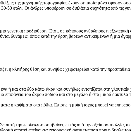
 ενδείξεις της μαγνητικής τομογραφίας έχουν σημασία μόνο εφόσον συ
 30-50 ετών. Οι άνδρες υποφέρουν σε διπλάσια συχνότητα από τις γυν
χει μια γενετική προδιάθεση. Έτσι, σε κάποιους ανθρώπους η εξωτερικ
σκούνται δυνάμεις, όπως κατά την άρση βαρέων αντικειμένων ή μια άγα
ίζει η κλινήρης θέση και συνήθως χειροτερεύει κατά την προσπάθεια
 ένα ή και στα δύο κάτω άκρα και συνήθως εντοπίζεται στη γλουτιαία
ια επιφάνεια του άκρου ποδιού και στο μεγάλο ή στα μικρά δάκτυλα τ
ματα ή καψίματα στα πόδια. Επίσης η μυϊκή ισχύς μπορεί να επηρεαστ
 Σε αυτή την περίπτωση συμβαίνει, εκτός από την οξεία οσφυαλγία, α
δρομή απαιτεί επείγουσα χειρουργική αντιμετώπιση πριν η δυσλειτου