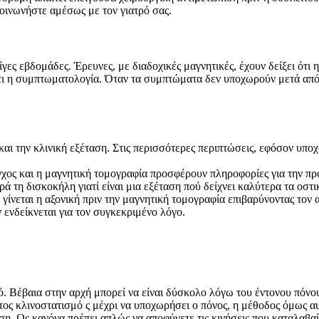
κοινωνήστε αμέσως με τον γιατρό σας.
ς εβδομάδες. Έρευνες, με διαδοχικές μαγνητικές, έχουν δείξει ότι η
ει η συμπτωματολογία. Όταν τα συμπτώματα δεν υποχωρούν μετά από 6
 και την κλινική εξέταση. Στις περισσότερες περιπτώσεις, εφόσον υπ
γχος και η μαγνητική τομογραφία προσφέρουν πληροφορίες για την πρ
τη δισκοκήλη γιατί είναι μια εξέταση πού δείχνει καλύτερα τα οστικ
γίνεται η αξονική πριν την μαγνητική τομογραφία επιβαρύνοντας τον 
 ενδείκνεται για τον συγκεκριμένο λόγο.
τό. Βέβαια στην αρχή μπορεί να είναι δύσκολο λόγω του έντονου πόνου
τος κλινοστατισμό ς μέχρι να υποχωρήσει ο πόνος, η μέθοδος όμως α
ωση. Ως κανόνα πρέπει απλώς να αποφύγετε τις κινήσεις που καταλαβα