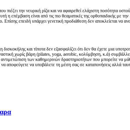
που πιέζει την νευρική ρίζα και να αφαιρεθεί ελάχιστη ποσότητα οστο
ή η επέμβαση είναι από τις πιο θεαματικές της ορθοπαιδικής με την 
. Επίσης επειδή υπάρχει γενετική προδιάθεση δεν αποκλείεται να αν
η δισκοκήλης και τίποτα δεν εξασφαλίζει ότι δεν θα έχετε μια υποτρ
στική χωρίς βάρη (pilates, yoga, aerobic, κολύμβηση, κ.ά) συμβάλλε
την αντιμετώπιση των καθημερινών δραστηριοτήτων που μπορείτε να μ
 να αποφεύγετε να υποβάλετε τη μέση σας σε καταπονήσεις αλλά ταυτ
ταρα