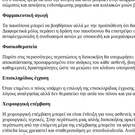
σώματος και ασκήσεις ενδυνάμωσης ραχιαίων και κοιλιακών μυών 
Φαρμακευτική αγωγή
Τα παυσίπονα μπορεί να βοηθήσουν αλλά με την προϋπόθεση ότι θα 
Διαφορετικά μόλις περάσει η δράση του παυσίπονου θα επιστρέψει ο
αντιφλεγμονώδη ή συνδυασμοί αυτών με οποιοειδή και μυοχαλαρωτ
Φυσικοθεραπεία
Παρότι στις περισσότερες περιπτώσεις η δισκοκήλη θα υποχωρήσει
αποκατάστασης προσαρμοσμένο στιν ανάγκες του κάθε ασθενή, βοηθά
καθημερινές δραστηριότητες ώστε να μειώσει τον κίνδυνο υποτροπ
Επισκληρίδιος έγχυση
Όταν επιμένει ο πόνος υπάρχει η επιλογή της επισκληρίδιας έγχυσης
λόγους αναλγησίας αλλά δεν θεραπεύει την αιτία του πόνου και για α
Χειρουργική επέμβαση
Η χειρουργική επέμβαση μπορεί να είναι ένδειξη για τους ασθενεί
χειρουργικές τεχνικές. Στην περίπτωση μιας απλής δισκοκήλης αρκε
περίπτωση από την επόμενη μέρα της επέμβασης μπορείτε να φύγετε
επίπεδα ίσως χρειαστεί και σταθεροποίηση με σπονδυλοδεσία. Αυτό σ