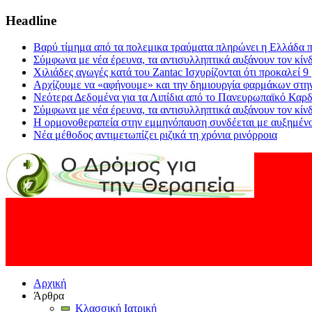
Headline
Βαρύ τίμημα από τα πολεμικα τραύματα πληρώνει η Ελλάδα π
Σύμφωνα με νέα έρευνα, τα αντισυλληπτικά αυξάνουν τον κίν
Χιλιάδες αγωγές κατά του Zantac Ισχυρίζονται ότι προκαλεί 9
Αρχίζουμε να «αφήνουμε» και την δημιουργία φαρμάκων στη
Νεότερα Δεδομένα για τα Λιπίδια από το Πανευρωπαϊκό Καρδ
Σύμφωνα με νέα έρευνα, τα αντισυλληπτικά αυξάνουν τον κίν
Η ορμονοθεραπεία στην εμμηνόπαυση συνδέεται με αυξημένο
Νέα μέθοδος αντιμετωπίζει ριζικά τη χρόνια ρινόρροια
Αρχική
Άρθρα
Κλασσική Ιατρική