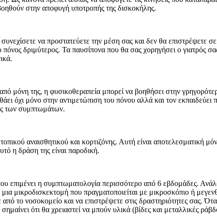
βοηθούν στην αποφυγή υποτροπής της δισκοκήλης.
συνεχίσετε να προστατεύετε την μέση σας και δεν θα επιστρέψετε σε
 πόνος δριμύτερος. Τα παυσίπονα που θα σας χορηγήσει ο γιατρός σας
ικά.
 από μόνη της, η φυσικοθεραπεία μπορεί να βοηθήσει στην γρηγορό
ει όχι μόνο στην αντιμετώπιση του πόνου αλλά και τον εκπαιδεύει π
ής των συμπτωμάτων.
 τοπικού αναισθητικού και κορτιζόνης. Αυτή είναι αποτελεσματική μόν
υτό η δράση της είναι παροδική.
ς που επιμένει η συμπτωματολογία περισσότερο από 6 εβδομάδες. Αν
ί μια μικροδισκεκτομή που πραγματοποιείται με μικροσκόπιο ή μεγενθ
 από το νοσοκομείο και να επιστρέψετε στις δραστηριότητες σας. Ότ
ημαίνει ότι θα χρειαστεί να μπούν υλικά (βίδες και μεταλλικές ράβδο