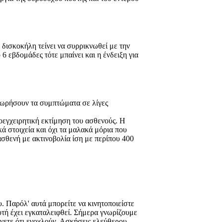
 δισκοκήλη τείνει να συρρικνωθεί με την
 εβδομάδες τότε μπαίνει και η ένδειξη για
οχωρήσουν τα συμπτώματα σε λίγες
οεγχειρητική εκτίμηση του ασθενούς. Η
ά στοιχεία και όχι τα μαλακά μόρια που
ασθενή με ακτινοβολία ίση με περίπου 400
. Παρόλ' αυτά μπορείτε να κινητοποιείστε
υτή έχει εγκαταλειφθεί. Σήμερα γνωρίζουμε
ίνετε ότι ενοχλούν. Ασκήσεις ελεύθερου