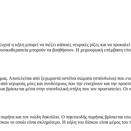
χνά η κήλη μπορεί να πιέζει κάποιες νευρικές ρίζες και να προκαλεί
υσικοθεραπεία μπορούν να βοηθήσουν. Η χειρουργική επέμβαση είνα
 μας. Αποτελείται από ξεχωριστά οστέϊνα σώματα (σπόνδυλοι) που εν
από ισχυρούς μύες και συνδέσμους που την ενισχύουν και την προστ
αι βρίσκεται μέσα στην σπονδυλική στήλη που τον προστατεύει. Οι νε
πυρήνα και τον ινώδη δακτύλιο. Ο πηκτοειδής πυρήνας βρίσκεται εσωτ
σκου το οποίο είναι σκληρότερο. Η κήλη του δίσκου είναι μέρος του