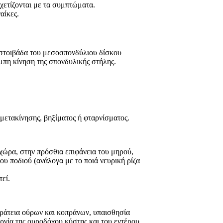
σχετίζονται με τα συμπτώματα.
αίκες.
ή στοιβάδα του μεσοσπονδύλιου δίσκου
ρμπη κίνηση της σπονδυλικής στήλης.
 μετακίνησης, βηξίματος ή φταρνίσματος.
 χώρα, στην πρόσθια επιφάνεια του μηρού,
ου ποδιού (ανάλογα με το ποιά νευρική ρίζα
εί.
κράτεια ούρων και κοπράνων, υπαισθησία
ργία της ουροδόχου κύστης και του εντέρου