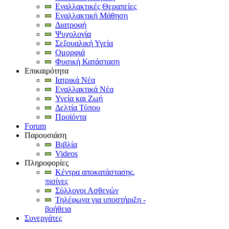
Εναλλακτικές Θεραπείες
Εναλλακτική Μάθηση
Διατροφή
Ψυχολογία
Σεξουαλική Υγεία
Ομορφιά
Φυσική Κατάσταση
Επικαιρότητα
Ιατρικά Νέα
Εναλλακτικά Νέα
Υγεία και Ζωή
Δελτία Τύπου
Προϊόντα
Forum
Παρουσιάση
Βιβλία
Videos
Πληροφορίες
Κέντρα αποκατάστασης,
πισίνες
Σύλλογοι Ασθενών
Τηλέφωνα για υποστήριξη -
βοήθεια
Συνεργάτες