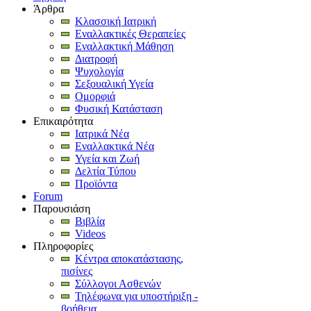
Άρθρα
Κλασσική Ιατρική
Εναλλακτικές Θεραπείες
Εναλλακτική Μάθηση
Διατροφή
Ψυχολογία
Σεξουαλική Υγεία
Ομορφιά
Φυσική Κατάσταση
Επικαιρότητα
Ιατρικά Νέα
Εναλλακτικά Νέα
Υγεία και Ζωή
Δελτία Τύπου
Προϊόντα
Forum
Παρουσιάση
Βιβλία
Videos
Πληροφορίες
Κέντρα αποκατάστασης,
πισίνες
Σύλλογοι Ασθενών
Τηλέφωνα για υποστήριξη -
βοήθεια