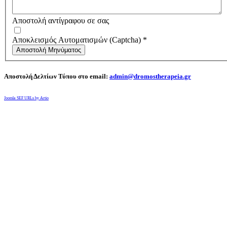
Αποστολή αντίγραφου σε σας
Αποκλεισμός Αυτοματισμών (Captcha)
*
Αποστολή Μηνύματος
Αποστολή Δελτίων Τύπου στο email:
admin@dromostherapeia.gr
Joomla SEF URLs by Artio