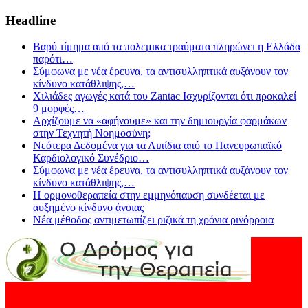
Headline
Βαρύ τίμημα από τα πολεμικα τραύματα πληρώνει η Ελλάδα
παρότι
…
Σύμφωνα με νέα έρευνα, τα αντισυλληπτικά αυξάνουν τον
κίνδυνο κατάθλιψης,
…
Χιλιάδες αγωγές κατά του Zantac Ισχυρίζονται ότι προκαλεί
9 μορφές
…
Αρχίζουμε να «αφήνουμε» και την δημιουργία φαρμάκων
στην Τεχνητή Νοημοσύνη;
Νεότερα Δεδομένα για τα Λιπίδια από το Πανευρωπαϊκό
Καρδιολογικό Συνέδριο
…
Σύμφωνα με νέα έρευνα, τα αντισυλληπτικά αυξάνουν τον
κίνδυνο κατάθλιψης,
…
Η ορμονοθεραπεία στην εμμηνόπαυση συνδέεται με
αυξημένο κίνδυνο άνοιας
Νέα μέθοδος αντιμετωπίζει ριζικά τη χρόνια ρινόρροια