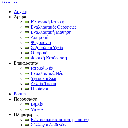
Goto Top
Αρχική
Άρθρα
Κλασσική Ιατρική
Εναλλακτικές Θεραπείες
Εναλλακτική Μάθηση
Διατροφή
Ψυχολογία
Σεξουαλική Υγεία
Ομορφιά
Φυσική Κατάσταση
Επικαιρότητα
Ιατρικά Νέα
Εναλλακτικά Νέα
Υγεία και Ζωή
Δελτία Τύπου
Προϊόντα
Forum
Παρουσιάση
Βιβλία
Videos
Πληροφορίες
Κέντρα αποκατάστασης, πισίνες
Σύλλογοι Ασθενών