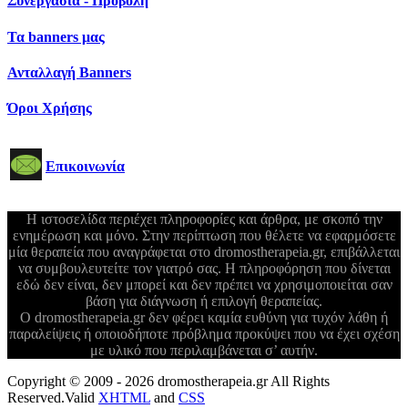
Συνεργασία - Προβολή
Τα banners μας
Ανταλλαγή Banners
Όροι Χρήσης
Επικοινωνία
Η ιστοσελίδα περιέχει πληροφορίες και άρθρα, με σκοπό την
ενημέρωση και μόνο. Στην περίπτωση που θέλετε να εφαρμόσετε
μία θεραπεία που αναγράφεται στο dromostherapeia.gr, επιβάλλεται
να συμβουλευτείτε τον γιατρό σας. Η πληροφόρηση που δίνεται
εδώ δεν είναι, δεν μπορεί και δεν πρέπει να χρησιμοποιείται σαν
βάση για διάγνωση ή επιλογή θεραπείας.
Ο dromostherapeia.gr δεν φέρει καμία ευθύνη για τυχόν λάθη ή
παραλείψεις ή οποιοδήποτε πρόβλημα προκύψει που να έχει σχέση
με υλικό που περιλαμβάνεται σ’ αυτήν.
Copyright © 2009 - 2026 dromostherapeia.gr All Rights
Reserved.
Valid
XHTML
and
CSS