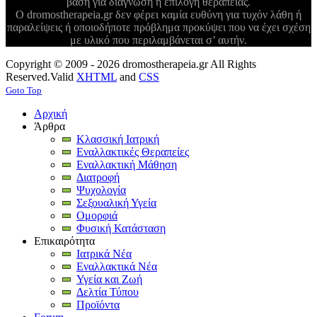
βάση για διάγνωση ή επιλογή θεραπείας.
Ο dromostherapeia.gr δεν φέρει καμία ευθύνη για τυχόν λάθη ή
παραλείψεις ή οποιοδήποτε πρόβλημα προκύψει που να έχει σχέση
με υλικό που περιλαμβάνεται σ’ αυτήν.
Copyright © 2009 - 2026 dromostherapeia.gr All Rights
Reserved.
Valid
XHTML
and
CSS
Goto Top
Αρχική
Άρθρα
Κλασσική Ιατρική
Εναλλακτικές Θεραπείες
Εναλλακτική Μάθηση
Διατροφή
Ψυχολογία
Σεξουαλική Υγεία
Ομορφιά
Φυσική Κατάσταση
Επικαιρότητα
Ιατρικά Νέα
Εναλλακτικά Νέα
Υγεία και Ζωή
Δελτία Τύπου
Προϊόντα