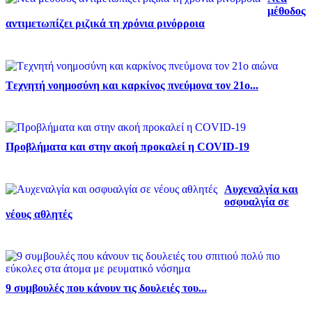
μέθοδος
αντιμετωπίζει ριζικά τη χρόνια ρινόρροια
Tεχνητή νοημοσύνη και καρκίνος πνεύμονα τον 21ο...
Προβλήματα και στην ακοή προκαλεί η COVID-19
Αυχεναλγία και
οσφυαλγία σε
νέους αθλητές
9 συμβουλές που κάνουν τις δουλειές του...