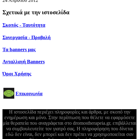
24 Απριλίου 2012
Σχετικά με την ιστοσελίδα
Σκοπός - Ταυτότητα
Συνεργασία - Προβολή
Τα banners μας
Ανταλλαγή Banners
Όροι Χρήσης
Επικοινωνία
Η ιστοσελίδα περιέχει πληροφορίες και άρθρα, με σκοπό την
ενημέρωση και μόνο. Στην περίπτωση που θέλετε να εφαρμόσετε
μία θεραπεία που αναγράφεται στο dromostherapeia.gr, επιβάλλεται
να συμβουλευτείτε τον γιατρό σας. Η πληροφόρηση που δίνεται
εδώ δεν είναι, δεν μπορεί και δεν πρέπει να χρησιμοποιείται σαν