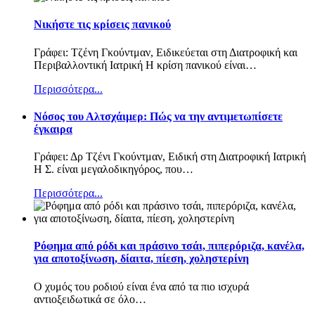
Νικήστε τις κρίσεις πανικού
Γράφει: Τζένη Γκούντμαν, Ειδικεύεται στη Διατροφική και
Περιβαλλοντική Ιατρική Η κρίση πανικού είναι
…
Περισσότερα...
Nόσος του Αλτσχάιμερ: Πώς να την αντιμετωπίσετε
έγκαιρα
Γράφει: Δρ Τζένι Γκούντμαν, Ειδική στη Διατροφική Ιατρική
Η Σ. είναι μεγαλοδικηγόρος, που
…
Περισσότερα...
Ρόφημα από ρόδι και πράσινο τσάι, πιπερόριζα, κανέλα,
για αποτοξίνωση, δίαιτα, πίεση, χοληστερίνη
Ο χυμός του ροδιού είναι ένα από τα πιο ισχυρά
αντιοξειδωτικά σε όλο
…