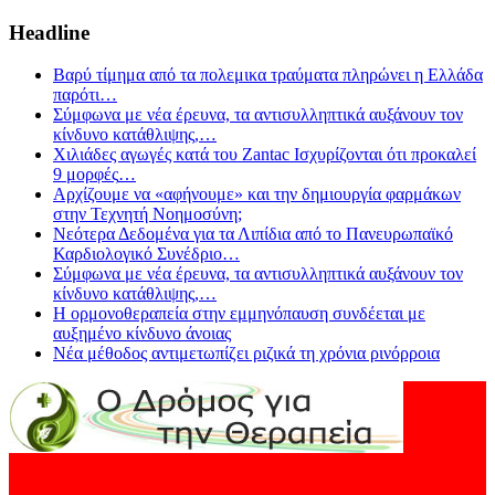
Headline
Βαρύ τίμημα από τα πολεμικα τραύματα πληρώνει η Ελλάδα
παρότι
…
Σύμφωνα με νέα έρευνα, τα αντισυλληπτικά αυξάνουν τον
κίνδυνο κατάθλιψης,
…
Χιλιάδες αγωγές κατά του Zantac Ισχυρίζονται ότι προκαλεί
9 μορφές
…
Αρχίζουμε να «αφήνουμε» και την δημιουργία φαρμάκων
στην Τεχνητή Νοημοσύνη;
Νεότερα Δεδομένα για τα Λιπίδια από το Πανευρωπαϊκό
Καρδιολογικό Συνέδριο
…
Σύμφωνα με νέα έρευνα, τα αντισυλληπτικά αυξάνουν τον
κίνδυνο κατάθλιψης,
…
Η ορμονοθεραπεία στην εμμηνόπαυση συνδέεται με
αυξημένο κίνδυνο άνοιας
Νέα μέθοδος αντιμετωπίζει ριζικά τη χρόνια ρινόρροια