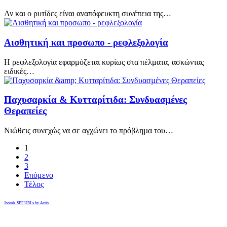
Αν και ο ρυτίδες είναι αναπόφευκτη συνέπεια της…
Αισθητική και προσωπο - ρεφλεξολογία
H ρεφλεξολογία εφαρμόζεται κυρίως στα πέλματα, ασκώντας
ειδικές…
Παχυσαρκία & Κυτταρίτιδα: Συνδυασµένες
Θεραπείες
Νιώθεις συνεχώς να σε αγχώνει το πρόβληµα του…
1
2
3
Επόμενο
Τέλος
Joomla SEF URLs by Artio