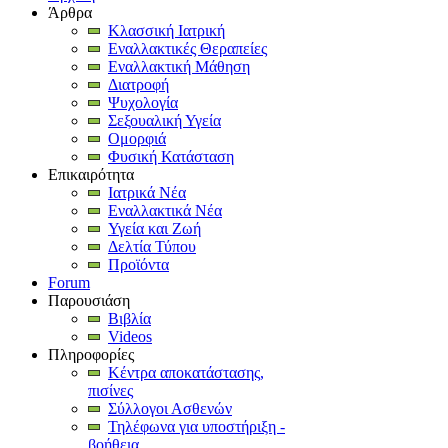
Άρθρα
Κλασσική Ιατρική
Εναλλακτικές Θεραπείες
Εναλλακτική Μάθηση
Διατροφή
Ψυχολογία
Σεξουαλική Υγεία
Ομορφιά
Φυσική Κατάσταση
Επικαιρότητα
Ιατρικά Νέα
Εναλλακτικά Νέα
Υγεία και Ζωή
Δελτία Τύπου
Προϊόντα
Forum
Παρουσιάση
Βιβλία
Videos
Πληροφορίες
Κέντρα αποκατάστασης,
πισίνες
Σύλλογοι Ασθενών
Τηλέφωνα για υποστήριξη -
βοήθεια