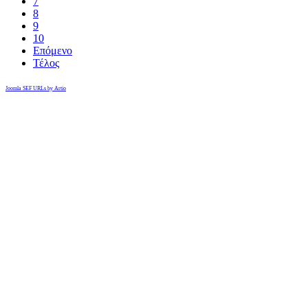
7
8
9
10
Επόμενο
Τέλος
Joomla SEF URLs by Artio