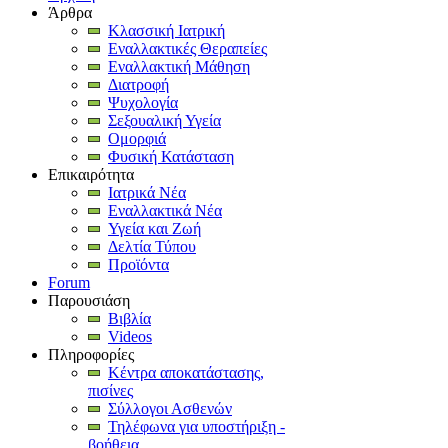
Άρθρα
Κλασσική Ιατρική
Εναλλακτικές Θεραπείες
Εναλλακτική Μάθηση
Διατροφή
Ψυχολογία
Σεξουαλική Υγεία
Ομορφιά
Φυσική Κατάσταση
Επικαιρότητα
Ιατρικά Νέα
Εναλλακτικά Νέα
Υγεία και Ζωή
Δελτία Τύπου
Προϊόντα
Forum
Παρουσιάση
Βιβλία
Videos
Πληροφορίες
Κέντρα αποκατάστασης,
πισίνες
Σύλλογοι Ασθενών
Τηλέφωνα για υποστήριξη -
βοήθεια