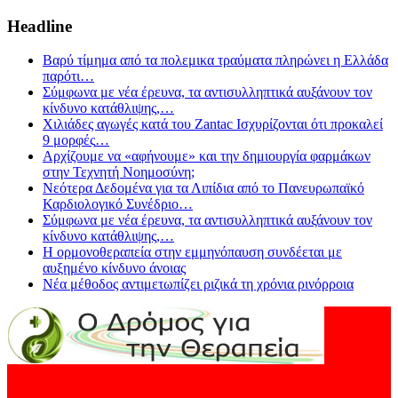
Headline
Βαρύ τίμημα από τα πολεμικα τραύματα πληρώνει η Ελλάδα
παρότι
…
Σύμφωνα με νέα έρευνα, τα αντισυλληπτικά αυξάνουν τον
κίνδυνο κατάθλιψης,
…
Χιλιάδες αγωγές κατά του Zantac Ισχυρίζονται ότι προκαλεί
9 μορφές
…
Αρχίζουμε να «αφήνουμε» και την δημιουργία φαρμάκων
στην Τεχνητή Νοημοσύνη;
Νεότερα Δεδομένα για τα Λιπίδια από το Πανευρωπαϊκό
Καρδιολογικό Συνέδριο
…
Σύμφωνα με νέα έρευνα, τα αντισυλληπτικά αυξάνουν τον
κίνδυνο κατάθλιψης,
…
Η ορμονοθεραπεία στην εμμηνόπαυση συνδέεται με
αυξημένο κίνδυνο άνοιας
Νέα μέθοδος αντιμετωπίζει ριζικά τη χρόνια ρινόρροια