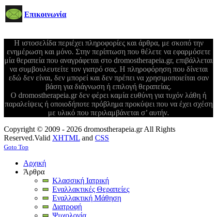
Επικοινωνία
Η ιστοσελίδα περιέχει πληροφορίες και άρθρα, με σκοπό την
ενημέρωση και μόνο. Στην περίπτωση που θέλετε να εφαρμόσετε
μία θεραπεία που αναγράφεται στο dromostherapeia.gr, επιβάλλεται
να συμβουλευτείτε τον γιατρό σας. Η πληροφόρηση που δίνεται
εδώ δεν είναι, δεν μπορεί και δεν πρέπει να χρησιμοποιείται σαν
βάση για διάγνωση ή επιλογή θεραπείας.
Ο dromostherapeia.gr δεν φέρει καμία ευθύνη για τυχόν λάθη ή
παραλείψεις ή οποιοδήποτε πρόβλημα προκύψει που να έχει σχέση
με υλικό που περιλαμβάνεται σ’ αυτήν.
Copyright © 2009 - 2026 dromostherapeia.gr All Rights
Reserved.
Valid
XHTML
and
CSS
Goto Top
Αρχική
Άρθρα
Κλασσική Ιατρική
Εναλλακτικές Θεραπείες
Εναλλακτική Μάθηση
Διατροφή
Ψυχολογία