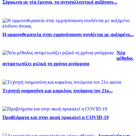
Σύμφωνα με νέα έρευνα, τα αντισυλληπτικά αυξάνουν...
Η ορμονοθεραπεία στην εμμηνόπαυση συνδέεται με αυξημένο...
Νέα
μέθοδος
αντιμετωπίζει ριζικά τη χρόνια ρινόρροια
Tεχνητή νοημοσύνη και καρκίνος πνεύμονα τον 21ο...
Προβλήματα και στην ακοή προκαλεί η COVID-19
Αυχεναλγία και