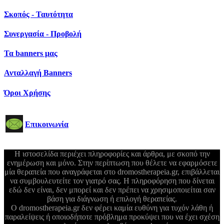
Σκοπός - Ταυτότητα
Συνεργασία - Προβολή
Τα banners μας
Ανταλλαγή Banners
Όροι Χρήσης
Επικοινωνία
Η ιστοσελίδα περιέχει πληροφορίες και άρθρα, με σκοπό την
ενημέρωση και μόνο. Στην περίπτωση που θέλετε να εφαρμόσετε
μία θεραπεία που αναγράφεται στο dromostherapeia.gr, επιβάλλεται
να συμβουλευτείτε τον γιατρό σας. Η πληροφόρηση που δίνεται
εδώ δεν είναι, δεν μπορεί και δεν πρέπει να χρησιμοποιείται σαν
βάση για διάγνωση ή επιλογή θεραπείας.
Ο dromostherapeia.gr δεν φέρει καμία ευθύνη για τυχόν λάθη ή
παραλείψεις ή οποιοδήποτε πρόβλημα προκύψει που να έχει σχέση