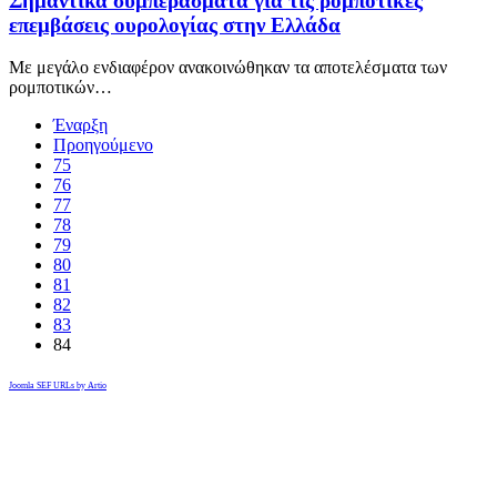
Σημαντικά συμπεράσματα για τις ρομποτικές
επεμβάσεις ουρολογίας στην Ελλάδα
Με μεγάλο ενδιαφέρον ανακοινώθηκαν τα αποτελέσματα των
ρομποτικών…
Έναρξη
Προηγούμενο
75
76
77
78
79
80
81
82
83
84
Joomla SEF URLs by Artio