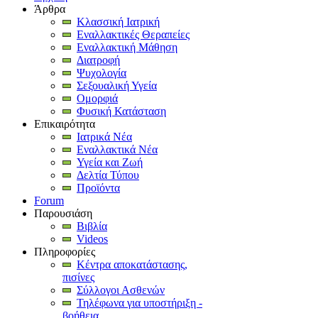
Άρθρα
Κλασσική Ιατρική
Εναλλακτικές Θεραπείες
Εναλλακτική Μάθηση
Διατροφή
Ψυχολογία
Σεξουαλική Υγεία
Ομορφιά
Φυσική Κατάσταση
Επικαιρότητα
Ιατρικά Νέα
Εναλλακτικά Νέα
Υγεία και Ζωή
Δελτία Τύπου
Προϊόντα
Forum
Παρουσιάση
Βιβλία
Videos
Πληροφορίες
Κέντρα αποκατάστασης,
πισίνες
Σύλλογοι Ασθενών
Τηλέφωνα για υποστήριξη -
βοήθεια