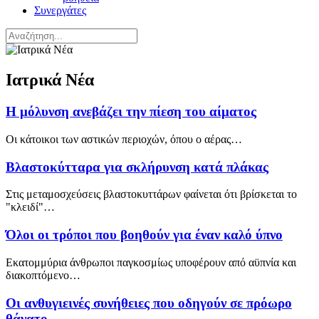
Συνεργάτες
Ιατρικά Νέα
Η μόλυνση ανεβάζει την πίεση του αίματος
Οι κάτοικοι των αστικών περιοχών, όπου ο αέρας…
Βλαστοκύτταρα για σκλήρυνση κατά πλάκας
Στις μεταμοσχεύσεις βλαστοκυττάρων φαίνεται ότι βρίσκεται το
"κλειδί"…
Όλοι οι τρόποι που βοηθούν για έναν καλό ύπνο
Εκατομμύρια άνθρωποι παγκοσμίως υποφέρουν από αϋπνία και
διακοπτόμενο…
Οι ανθυγιεινές συνήθειες που οδηγούν σε πρόωρο
θάνατο