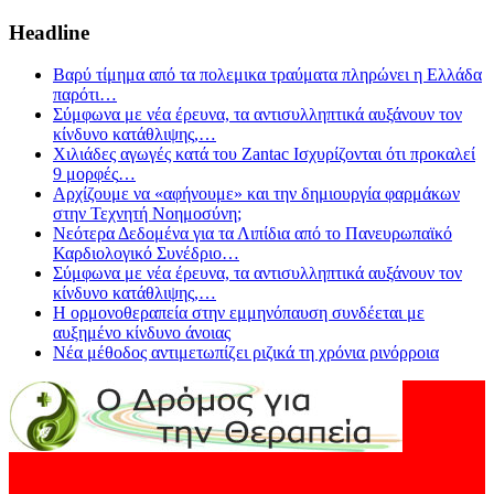
Headline
Βαρύ τίμημα από τα πολεμικα τραύματα πληρώνει η Ελλάδα
παρότι
…
Σύμφωνα με νέα έρευνα, τα αντισυλληπτικά αυξάνουν τον
κίνδυνο κατάθλιψης,
…
Χιλιάδες αγωγές κατά του Zantac Ισχυρίζονται ότι προκαλεί
9 μορφές
…
Αρχίζουμε να «αφήνουμε» και την δημιουργία φαρμάκων
στην Τεχνητή Νοημοσύνη;
Νεότερα Δεδομένα για τα Λιπίδια από το Πανευρωπαϊκό
Καρδιολογικό Συνέδριο
…
Σύμφωνα με νέα έρευνα, τα αντισυλληπτικά αυξάνουν τον
κίνδυνο κατάθλιψης,
…
Η ορμονοθεραπεία στην εμμηνόπαυση συνδέεται με
αυξημένο κίνδυνο άνοιας
Νέα μέθοδος αντιμετωπίζει ριζικά τη χρόνια ρινόρροια