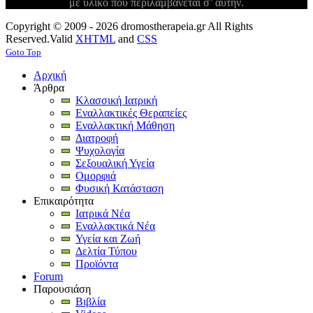
με υλικό που περιλαμβάνεται σ’ αυτήν.
Copyright © 2009 - 2026 dromostherapeia.gr All Rights
Reserved.
Valid
XHTML
and
CSS
Goto Top
Αρχική
Άρθρα
Κλασσική Ιατρική
Εναλλακτικές Θεραπείες
Εναλλακτική Μάθηση
Διατροφή
Ψυχολογία
Σεξουαλική Υγεία
Ομορφιά
Φυσική Κατάσταση
Επικαιρότητα
Ιατρικά Νέα
Εναλλακτικά Νέα
Υγεία και Ζωή
Δελτία Τύπου
Προϊόντα
Forum
Παρουσιάση
Βιβλία