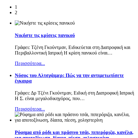
1
2
Νικήστε τις κρίσεις πανικού
Γράφει: Τζένη Γκούντμαν, Ειδικεύεται στη Διατροφική και
Περιβαλλοντική Ιατρική Η κρίση πανικού είναι
…
Περισσότερα...
Nόσος του Αλτσχάιμερ: Πώς να την αντιμετωπίσετε
έγκαιρα
Γράφει: Δρ Τζένι Γκούντμαν, Ειδική στη Διατροφική Ιατρική
Η Σ. είναι μεγαλοδικηγόρος, που
…
Περισσότερα...
Ρόφημα από ρόδι και πράσινο τσάι, πιπερόριζα, κανέλα,
για αποτοξίνωση, δίαιτα, πίεση, χοληστερίνη