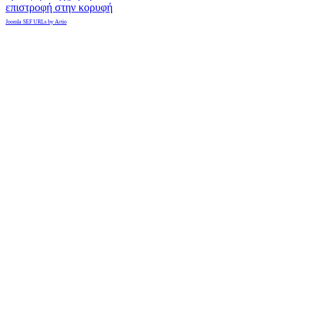
επιστροφή στην κορυφή
Joomla SEF URLs by Artio