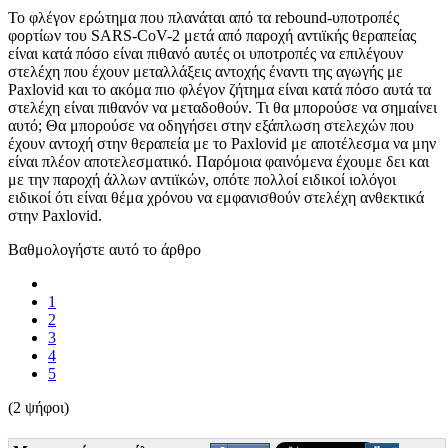
Το φλέγον ερώτημα που πλανάται από τα rebound-υποτροπές
φορτίων του SARS-CoV-2 μετά από παροχή αντιϊκής θεραπείας
είναι κατά πόσο είναι πιθανό αυτές οι υποτροπές να επιλέγουν
στελέχη που έχουν μεταλλάξεις αντοχής έναντι της αγωγής με
Paxlovid και το ακόμα πιο φλέγον ζήτημα είναι κατά πόσο αυτά τα
στελέχη είναι πιθανόν να μεταδοθούν. Τι θα μπορούσε να σημαίνει
αυτό; Θα μπορούσε να οδηγήσει στην εξάπλωση στελεχών που
έχουν αντοχή στην θεραπεία με το Paxlovid με αποτέλεσμα να μην
είναι πλέον αποτελεσματικό. Παρόμοια φαινόμενα έχουμε δει και
με την παροχή άλλων αντιϊκών, οπότε πολλοί ειδικοί ιολόγοι
ειδικοί ότι είναι θέμα χρόνου να εμφανισθούν στελέχη ανθεκτικά
στην Paxlovid.
Βαθμολογήστε αυτό το άρθρο
1
2
3
4
5
(2 ψήφοι)