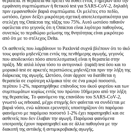
θεραπεία. Η θεραπεία θα πρέπει να δοθεί εντός 5 ημερών από την
εμφάνιση συμπτώματων ή θετικού test για SARS-CoV-2, δηλαδή
πριν εμφανισθούν βαριά συμπτώματα. Οι μελέτες στο πεδίο,
ωστόσο, έχουν δείξει μικρότερη σχετική αποτελεσματικότητα για
στελέχη της Omicron της τάξης του 75%. Αυτό ωστόσο πιθανόν
οφείλεται στο γεγονός ότι η Omicron είναι λιγότερο παθογόνος,
συνεπώς το περιθώριο μείωσης της θνητότητας είναι μικρότερο
από ότι με το στέλεχος Delta.
Οι ασθενείς που λαμβάνουν το Paxlovid συχνά βλέπουν ότι το ιϊκό
τους φορτίο μηδενίζεται εντός της πενθήμερης αγωγής, γεγονός
που αποδεικνύει πόσο αποτελεσματική είναι η θεραπεία στην
πράξη. Με απλά λόγια τόσο το αντιγονικό (rapid) test όσο και το
μοριακό test σε αρκετές περιπτώσεις μηδενίζεται πριν την λήξη της
διάρκειας της αγωγής. Ωστόσο, όταν άρχισε να διατίθεται η
θεραπεία σε ευρύτερη κλίμακα τότε σε ένα μικρό ποσοστό,
περίπου 1-2%, παρατηρήθηκε επάνοδος του ιϊκού φορτίου και των
συμπτωμάτων κυρίως εντός του πρώτου 10ήμερου από την λήξη
της θεραπείας. Το φαινόμενο της επανόδου του SARS-CoV-2,
γνωστό ως rebound, μέχρι στιγμής δεν φαίνεται να συνδέεται με
βαριά νόσο, ενώ κάποιοι ερευνητές υποστηρίζουν ότι παρόμοιο
φαινόμενο με παρόμοιο ποσοστό 1-2% έχει παρατηρηθεί και σε
ασθενείς που δεν έλαβαν την αγωγή. Παρόμοια φαινόμενα
υποτροπής έχουν παρατηρηθεί και σε άλλα παθογόνα με την
διακοπή της αντιϊκής ή αντιμικροβιακής αγωγής.