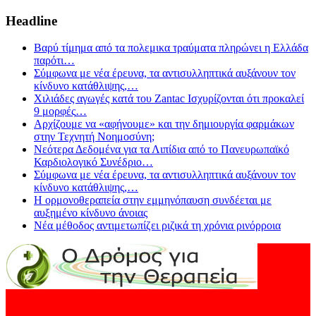
Headline
Βαρύ τίμημα από τα πολεμικα τραύματα πληρώνει η Ελλάδα
παρότι
…
Σύμφωνα με νέα έρευνα, τα αντισυλληπτικά αυξάνουν τον
κίνδυνο κατάθλιψης,
…
Χιλιάδες αγωγές κατά του Zantac Ισχυρίζονται ότι προκαλεί
9 μορφές
…
Αρχίζουμε να «αφήνουμε» και την δημιουργία φαρμάκων
στην Τεχνητή Νοημοσύνη;
Νεότερα Δεδομένα για τα Λιπίδια από το Πανευρωπαϊκό
Καρδιολογικό Συνέδριο
…
Σύμφωνα με νέα έρευνα, τα αντισυλληπτικά αυξάνουν τον
κίνδυνο κατάθλιψης,
…
Η ορμονοθεραπεία στην εμμηνόπαυση συνδέεται με
αυξημένο κίνδυνο άνοιας
Νέα μέθοδος αντιμετωπίζει ριζικά τη χρόνια ρινόρροια