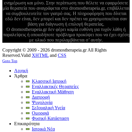
ενημέρωση και μόνο. Στην περίπτωση που θέλετε να εφαρμόσετε
μία θεραπεία που αναγράφεται στο dromostherapeia.gr, επιβάλλεται
να συμβουλευτείτε τον γιατρό σας. Η πληροφόρηση που δίνεται
εδώ δεν είναι, δεν μπορεί και δεν πρέπει να χρησιμοποιείται σαν
βάση για διάγνωση ή επιλογή θεραπείας.
Ο dromostherapeia.gr δεν φέρει καμία ευθύνη για τυχόν λάθη ή
παραλείψεις ή οποιοδήποτε πρόβλημα προκύψει που να έχει σχέση
με υλικό που περιλαμβάνεται σ’ αυτήν.
Copyright © 2009 - 2026 dromostherapeia.gr All Rights
Reserved.
Valid
XHTML
and
CSS
Goto Top
Αρχική
Άρθρα
Κλασσική Ιατρική
Εναλλακτικές Θεραπείες
Εναλλακτική Μάθηση
Διατροφή
Ψυχολογία
Σεξουαλική Υγεία
Ομορφιά
Φυσική Κατάσταση
Επικαιρότητα
Ιατρικά Νέα