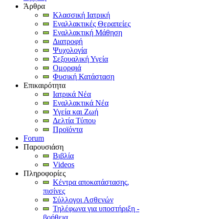
Άρθρα
Κλασσική Ιατρική
Εναλλακτικές Θεραπείες
Εναλλακτική Μάθηση
Διατροφή
Ψυχολογία
Σεξουαλική Υγεία
Ομορφιά
Φυσική Κατάσταση
Επικαιρότητα
Ιατρικά Νέα
Εναλλακτικά Νέα
Υγεία και Ζωή
Δελτία Τύπου
Προϊόντα
Forum
Παρουσιάση
Βιβλία
Videos
Πληροφορίες
Κέντρα αποκατάστασης,
πισίνες
Σύλλογοι Ασθενών
Τηλέφωνα για υποστήριξη -
βοήθεια