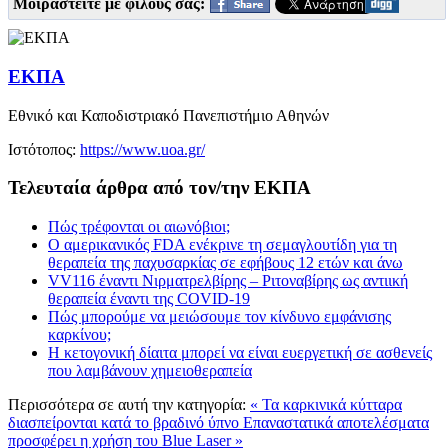
Μοιραστείτε με φίλους σας:
ΕΚΠΑ
Εθνικό και Καποδιστριακό Πανεπιστήμιο Αθηνών
Ιστότοπος:
https://www.uoa.gr/
Τελευταία άρθρα από τον/την ΕΚΠΑ
Πώς τρέφονται οι αιωνόβιοι;
Ο αμερικανικός FDA ενέκρινε τη σεμαγλουτίδη για τη
θεραπεία της παχυσαρκίας σε εφήβους 12 ετών και άνω
VV116 έναντι Νιρματρελβίρης – Ριτοναβίρης ως αντιική
θεραπεία έναντι της COVID-19
Πώς μπορούμε να μειώσουμε τον κίνδυνο εμφάνισης
καρκίνου;
Η κετογονική δίαιτα μπορεί να είναι ευεργετική σε ασθενείς
που λαμβάνουν χημειοθεραπεία
Περισσότερα σε αυτή την κατηγορία:
« Τα καρκινικά κύτταρα
διασπείρονται κατά το βραδινό ύπνο
Επαναστατικά αποτελέσματα
προσφέρει η χρήση του Blue Laser »