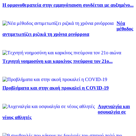
Η ορμονοθεραπεία στην εμμηνόπαυση συνδέεται με αυξημένο...
Νέα
μέθοδος
αντιμετωπίζει ριζικά τη χρόνια ρινόρροια
Tεχνητή νοημοσύνη και καρκίνος πνεύμονα τον 21ο...
Προβλήματα και στην ακοή προκαλεί η COVID-19
Αυχεναλγία και
οσφυαλγία σε
νέους αθλητές