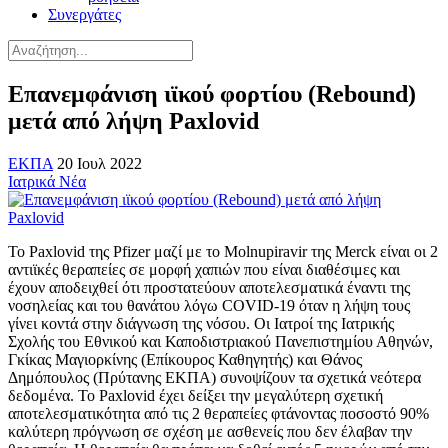
Συνεργάτες
Επανεμφάνιση ιϊκού φορτίου (Rebound)
μετά από λήψη Paxlovid
ΕΚΠΑ
20 Ιουλ 2022
Ιατρικά Νέα
Το Paxlovid της Pfizer μαζί με το Molnupiravir της Merck είναι οι 2
αντιϊκές θεραπείες σε μορφή χαπιών που είναι διαθέσιμες και
έχουν αποδειχθεί ότι προστατεύουν αποτελεσματικά έναντι της
νοσηλείας και του θανάτου λόγω COVID-19 όταν η λήψη τους
γίνει κοντά στην διάγνωση της νόσου. Οι Ιατροί της Ιατρικής
Σχολής του Εθνικού και Καποδιστριακού Πανεπιστημίου Αθηνών,
Γκίκας Μαγιορκίνης (Επίκουρος Καθηγητής) και Θάνος
Δημόπουλος (Πρύτανης ΕΚΠΑ) συνοψίζουν τα σχετικά νεότερα
δεδομένα. Το Paxlovid έχει δείξει την μεγαλύτερη σχετική
αποτελεσματικότητα από τις 2 θεραπείες φτάνοντας ποσοστό 90%
καλύτερη πρόγνωση σε σχέση με ασθενείς που δεν έλαβαν την