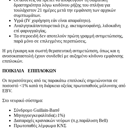
δραστηριότητα λόγω κινδύνου ρήξης του σπλήνα για
τουλάχιστον 21 ημέρες μετά την εμφάνιση των αρχικών
συμπτωμάτων.
Υγρά (IV χορήγηση εάν είναι απαραίτητο).
Αναλγητικά/αντιπυρετικά (π.χ. ακεταμινοφαίνη), λιδοκαΐνη
επί φαρυγγαλγίας.
Τα στεροειδή δεν αποτελούν πρώτη γραμμή αντιμετώπισης,
παρά μόνο σε επιλεγμένες περιπτώσεις.
Η μη έγκαιρη και σωστή θεραπευτική αντιμετώπιση, όπως και η
ανοσοκαταστολή έχουν συνδεθεί με αυξημένο κίνδυνο εμφάνισης
επιπλοκών.
ΠΟΙΚΙΛΙΑ ΕΠΙΠΛΟΚΩΝ
Οι περισσότερες από τις παρακάτω επιπλοκές σημειώνονται σε
ποσοστό <1% κατά τη διάρκεια οξείας πρωτοπαθούς μόλυνσης από
EBV.
Στο νευρικό σύστημα:
Σύνδρομο Guillain-Barré
Μηνιγγοεγκεφαλίτιδα(≥1%)
Διαταραχές κρανιακών νεύρων (π.χ.παράλυση Bell)
Πρωτοπαθές λέμφωμα ΚΝΣ