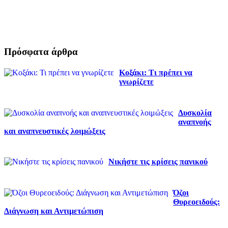
Πρόσφατα άρθρα
Κοξάκι: Τι πρέπει να
γνωρίζετε
Δυσκολία
αναπνοής
και αναπνευστικές λοιμώξεις
Νικήστε τις κρίσεις πανικού
Όζοι
Θυρεοειδούς:
Διάγνωση και Αντιμετώπιση