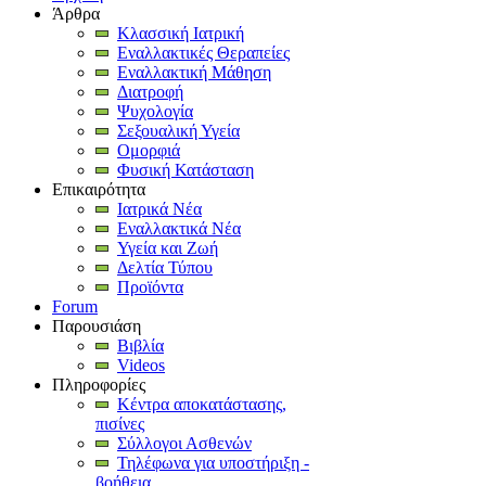
Άρθρα
Κλασσική Ιατρική
Εναλλακτικές Θεραπείες
Εναλλακτική Μάθηση
Διατροφή
Ψυχολογία
Σεξουαλική Υγεία
Ομορφιά
Φυσική Κατάσταση
Επικαιρότητα
Ιατρικά Νέα
Εναλλακτικά Νέα
Υγεία και Ζωή
Δελτία Τύπου
Προϊόντα
Forum
Παρουσιάση
Βιβλία
Videos
Πληροφορίες
Κέντρα αποκατάστασης,
πισίνες
Σύλλογοι Ασθενών
Τηλέφωνα για υποστήριξη -
βοήθεια