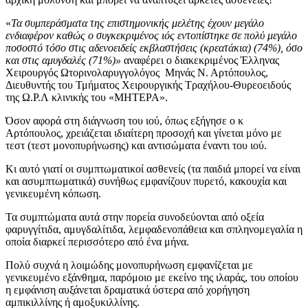
«
Τα συμπεράσματα της επιστημονικής μελέτης έχουν μεγάλο
ενδιαφέρον καθώς ο συγκεκριμένος ιός εντοπίστηκε σε πολύ μεγάλο
ποσοστό τόσο στις αδενοειδείς εκβλαστήσεις (κρεατάκια) (74%), όσο
και στις αμυγδαλές (71%)»
αναφέρει ο διακεκριμένος Έλληνας
Χειρουργός Ωτορινολαρυγγολόγος
Μηνάς Ν. Αρτόπουλος,
Διευθυντής του Τμήματος Χειρουργικής Τραχήλου-Θυρεοειδούς
της Ω.Ρ.Λ κλινικής του «ΜΗΤΕΡΑ».
Όσον αφορά στη διάγνωση του ιού, όπως εξήγησε ο κ
Αρτόπουλος, χρειάζεται ιδιαίτερη προσοχή και γίνεται μόνο με
τεστ (τεστ μονοπυρήνωσης) και αντισώματα έναντι του ιού.
Κι αυτό γιατί οι συμπτωματικοί ασθενείς (τα παιδιά μπορεί να είναι
και ασυμπτωματικά) συνήθως εμφανίζουν πυρετό, κακουχία και
γενικευμένη κόπωση.
Τα συμπτώματα αυτά στην πορεία συνοδεύονται από οξεία
φαρυγγίτιδα, αμυγδαλίτιδα, λεμφαδενοπάθεια και σπληνομεγαλία η
οποία διαρκεί περισσότερο από ένα μήνα.
Πολύ συχνά η λοιμώδης μονοπυρήνωση εμφανίζεται με
γενικευμένο εξάνθημα, παρόμοιο με εκείνο της ιλαράς, του οποίου
η εμφάνιση αυξάνεται δραματικά ύστερα από χορήγηση
αμπικιλλίνης ή αμοξυκιλλίνης.