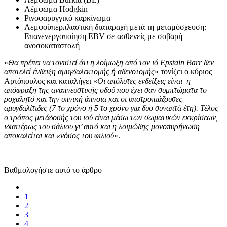
Λέμφωμα Hodgkin
Ρινοφαρυγγικό καρκίνωμα
Λεμφοϋπερπλαστική διαταραχή μετά τη μεταμόσχευση:
Επανενεργοποίηση EBV σε ασθενείς με σοβαρή
ανοσοκαταστολή
«
Θα πρέπει να τονιστεί ότι η λοίμωξη από τον ιό Epstain Barr δεν
αποτελεί ένδειξη αμυγδαλεκτομής ή αδενοτομής
» τονίζει ο κύριος
Αρτόπουλος και καταλήγει «
Οι απόλυτες ενδείξεις είναι η
απόφραξη της αναπνευστικής οδού που έχει σαν συμπτώματα το
ροχαλητό και την υπνική άπνοια και οι υποτροπιάζουσες
αμυγδαλίτιδες (7 το χρόνο ή 5 το χρόνο για δυο συναπτά έτη). Τέλος
ο τρόπος μετάδοσής του ιού είναι μέσω των σωματικών εκκρίσεων,
ιδιαιτέρως του σάλιου γι’ αυτό και η λοιμώδης μονοπυρήνωση
αποκαλείται και «νόσος του φιλιού
».
Βαθμολογήστε αυτό το άρθρο
1
2
3
4