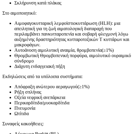
Σκλήρυνση κατά πλάκας
Στο αιμοποιητικό:
Αιμοφαγοκυτταρική λεμφοϊστιοκυττάρωση (HLH): μια
απειλητική για τη ζωή αιματολογική διαταραχή που
περιλαμβάνει πανκυτταροπενία και σοβαρή φλεγμονή λόγω
αυξημένης δραστηριότητας κυτταροτοξικών Τ κυττάρων και
μακροφάγων.
Αυτοάνοση αιμολυτική αναιμία, θρομβοπενία(≥1%)
Θρομβωτική Θρομβοπενική πορφύρα, αιμολυτικό ουραιμικό
σύνδρομο
Διάχυτη ενδαγγειακή πήξη
Εκδηλώσεις από τα υπόλοιπα συστήματα:
Απόφραξη ανώτερου αεραγωγού(≥1%)
Ρήξη σπλήνας
Οξεία νεφρική ανεπάρκεια
Περικαρδίτιδα/μυοκαρδίτιδα
Πνευμονία
Ωτίτιδα
Συναφείς κακοήθειες:
Λέμφωμα Burkitt (BL)