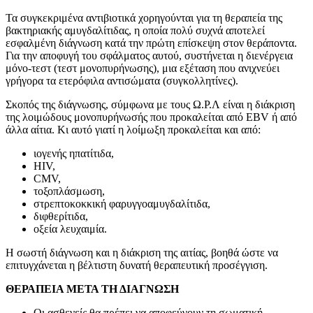
Τα συγκεκριμένα αντιβιοτικά χορηγούνται για τη θεραπεία της
βακτηριακής αμυγδαλίτιδας, η οποία πολύ συχνά αποτελεί
εσφαλμένη διάγνωση κατά την πρώτη επίσκεψη στον θεράποντα.
Για την αποφυγή του σφάλματος αυτού, συστήνεται η διενέργεια
μόνο-τεστ (τεστ μονοπυρήνωσης), μια εξέταση που ανιχνεύει
γρήγορα τα ετερόφιλα αντισώματα (συγκολλητίνες).
Σκοπός της διάγνωσης, σύμφωνα με τους Ω.Ρ.Λ είναι η διάκριση
της λοιμώδους μονοπυρήνωσής που προκαλείται από EBV ή από
άλλα αίτια. Κι αυτό γιατί η λοίμωξη προκαλείται και από:
ιογενής ηπατίτιδα,
HIV,
CMV,
τοξοπλάσμωση,
στρεπτοκοκκική φαρυγγοαμυγδαλίτιδα,
διφθερίτιδα,
οξεία λευχαιμία.
Η σωστή διάγνωση και η διάκριση της αιτίας, βοηθά ώστε να
επιτυγχάνεται η βέλτιστη δυνατή θεραπευτική προσέγγιση.
ΘΕΡΑΠΕΙΑ ΜΕΤΑ ΤΗ ΔΙΑΓΝΩΣΗ
Οι ασθενείς θα πρέπει να αποφεύγουν τη σωματική