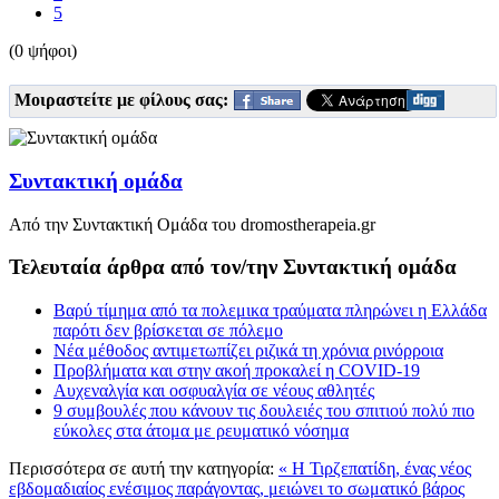
5
(0 ψήφοι)
Μοιραστείτε με φίλους σας:
Συντακτική ομάδα
Από την Συντακτική Ομάδα του dromostherapeia.gr
Τελευταία άρθρα από τον/την Συντακτική ομάδα
Βαρύ τίμημα από τα πολεμικα τραύματα πληρώνει η Ελλάδα
παρότι δεν βρίσκεται σε πόλεμο
Νέα μέθοδος αντιμετωπίζει ριζικά τη χρόνια ρινόρροια
Προβλήματα και στην ακοή προκαλεί η COVID-19
Αυχεναλγία και οσφυαλγία σε νέους αθλητές
9 συμβουλές που κάνουν τις δουλειές του σπιτιού πολύ πιο
εύκολες στα άτομα με ρευματικό νόσημα
Περισσότερα σε αυτή την κατηγορία:
« Η Τιρζεπατίδη, ένας νέος
εβδομαδιαίος ενέσιμος παράγοντας, μειώνει το σωματικό βάρος