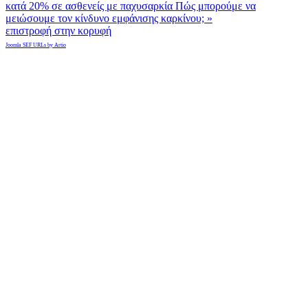
κατά 20% σε ασθενείς με παχυσαρκία
Πώς μπορούμε να
μειώσουμε τον κίνδυνο εμφάνισης καρκίνου; »
επιστροφή στην κορυφή
Joomla SEF URLs by Artio