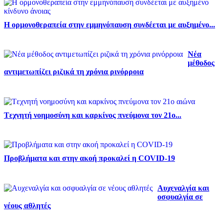
Η ορμονοθεραπεία στην εμμηνόπαυση συνδέεται με αυξημένο...
Νέα
μέθοδος
αντιμετωπίζει ριζικά τη χρόνια ρινόρροια
Tεχνητή νοημοσύνη και καρκίνος πνεύμονα τον 21ο...
Προβλήματα και στην ακοή προκαλεί η COVID-19
Αυχεναλγία και
οσφυαλγία σε
νέους αθλητές