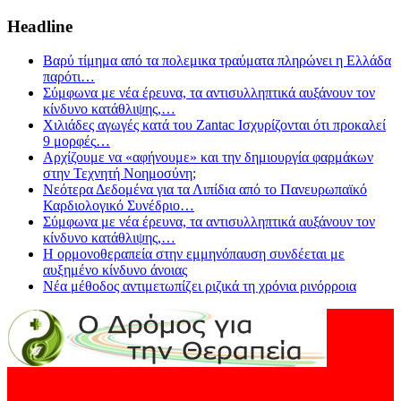
Headline
Βαρύ τίμημα από τα πολεμικα τραύματα πληρώνει η Ελλάδα
παρότι
…
Σύμφωνα με νέα έρευνα, τα αντισυλληπτικά αυξάνουν τον
κίνδυνο κατάθλιψης,
…
Χιλιάδες αγωγές κατά του Zantac Ισχυρίζονται ότι προκαλεί
9 μορφές
…
Αρχίζουμε να «αφήνουμε» και την δημιουργία φαρμάκων
στην Τεχνητή Νοημοσύνη;
Νεότερα Δεδομένα για τα Λιπίδια από το Πανευρωπαϊκό
Καρδιολογικό Συνέδριο
…
Σύμφωνα με νέα έρευνα, τα αντισυλληπτικά αυξάνουν τον
κίνδυνο κατάθλιψης,
…
Η ορμονοθεραπεία στην εμμηνόπαυση συνδέεται με
αυξημένο κίνδυνο άνοιας
Νέα μέθοδος αντιμετωπίζει ριζικά τη χρόνια ρινόρροια