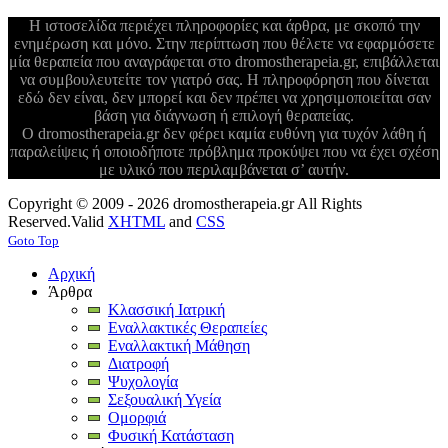
Η ιστοσελίδα περιέχει πληροφορίες και άρθρα, με σκοπό την
ενημέρωση και μόνο. Στην περίπτωση που θέλετε να εφαρμόσετε
μία θεραπεία που αναγράφεται στο dromostherapeia.gr, επιβάλλεται
να συμβουλευτείτε τον γιατρό σας. Η πληροφόρηση που δίνεται
εδώ δεν είναι, δεν μπορεί και δεν πρέπει να χρησιμοποιείται σαν
βάση για διάγνωση ή επιλογή θεραπείας.
Ο dromostherapeia.gr δεν φέρει καμία ευθύνη για τυχόν λάθη ή
παραλείψεις ή οποιοδήποτε πρόβλημα προκύψει που να έχει σχέση
με υλικό που περιλαμβάνεται σ’ αυτήν.
Copyright © 2009 - 2026 dromostherapeia.gr All Rights
Reserved.
Valid
XHTML
and
CSS
Goto Top
Αρχική
Άρθρα
Κλασσική Ιατρική
Εναλλακτικές Θεραπείες
Εναλλακτική Μάθηση
Διατροφή
Ψυχολογία
Σεξουαλική Υγεία
Ομορφιά
Φυσική Κατάσταση