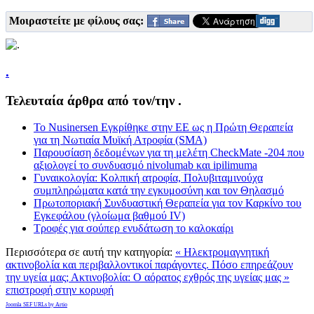
Μοιραστείτε με φίλους σας:
.
Τελευταία άρθρα από τον/την .
Το Nusinersen Εγκρίθηκε στην ΕΕ ως η Πρώτη Θεραπεία
για τη Νωτιαία Μυϊκή Ατροφία (SMA)
Παρουσίαση δεδομένων για τη μελέτη CheckMate -204 που
αξιολογεί το συνδυασμό nivolumab και ipilimuma
Γυναικολογία: Κολπική ατροφία, Πολυβιταμινούχα
συμπληρώματα κατά την εγκυμοσύνη και τον Θηλασμό
Πρωτοποριακή Συνδυαστική Θεραπεία για τον Καρκίνο του
Εγκεφάλου (γλοίωμα βαθμού IV)
Τροφές για σούπερ ενυδάτωση το καλοκαίρι
Περισσότερα σε αυτή την κατηγορία:
« Ηλεκτρομαγνητική
ακτινοβολία και περιβαλλοντικοί παράγοντες. Πόσο επηρεάζουν
την υγεία μας;
Ακτινοβολία: O αόρατος εχθρός της υγείας μας »
επιστροφή στην κορυφή
Joomla SEF URLs by Artio