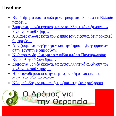
Headline
Βαρύ τίμημα από τα πολεμικα τραύματα πληρώνει η Ελλάδα
παρότι
…
Σύμφωνα με νέα έρευνα, τα αντισυλληπτικά αυξάνουν τον
κίνδυνο κατάθλιψης,
…
Χιλιάδες αγωγές κατά του Zantac Ισχυρίζονται ότι προκαλεί
9 μορφές
…
Αρχίζουμε να «αφήνουμε» και την δημιουργία φαρμάκων
στην Τεχνητή Νοημοσύνη;
Νεότερα Δεδομένα για τα Λιπίδια από το Πανευρωπαϊκό
Καρδιολογικό Συνέδριο
…
Σύμφωνα με νέα έρευνα, τα αντισυλληπτικά αυξάνουν τον
κίνδυνο κατάθλιψης,
…
Η ορμονοθεραπεία στην εμμηνόπαυση συνδέεται με
αυξημένο κίνδυνο άνοιας
Νέα μέθοδος αντιμετωπίζει ριζικά τη χρόνια ρινόρροια