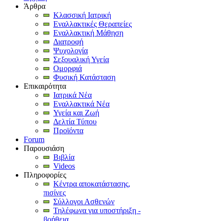
Άρθρα
Κλασσική Ιατρική
Εναλλακτικές Θεραπείες
Εναλλακτική Μάθηση
Διατροφή
Ψυχολογία
Σεξουαλική Υγεία
Ομορφιά
Φυσική Κατάσταση
Επικαιρότητα
Ιατρικά Νέα
Εναλλακτικά Νέα
Υγεία και Ζωή
Δελτία Τύπου
Προϊόντα
Forum
Παρουσιάση
Βιβλία
Videos
Πληροφορίες
Κέντρα αποκατάστασης,
πισίνες
Σύλλογοι Ασθενών
Τηλέφωνα για υποστήριξη -
βοήθεια