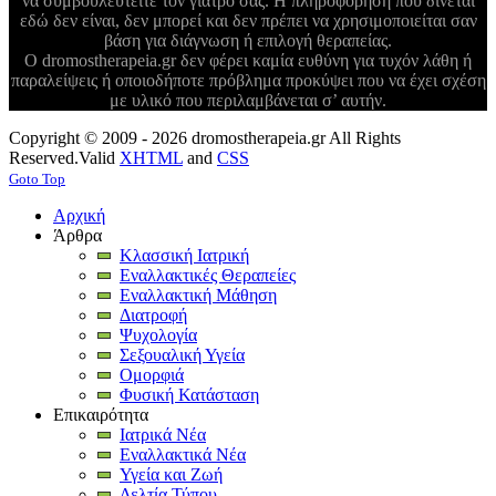
να συμβουλευτείτε τον γιατρό σας. Η πληροφόρηση που δίνεται
εδώ δεν είναι, δεν μπορεί και δεν πρέπει να χρησιμοποιείται σαν
βάση για διάγνωση ή επιλογή θεραπείας.
Ο dromostherapeia.gr δεν φέρει καμία ευθύνη για τυχόν λάθη ή
παραλείψεις ή οποιοδήποτε πρόβλημα προκύψει που να έχει σχέση
με υλικό που περιλαμβάνεται σ’ αυτήν.
Copyright © 2009 - 2026 dromostherapeia.gr All Rights
Reserved.
Valid
XHTML
and
CSS
Goto Top
Αρχική
Άρθρα
Κλασσική Ιατρική
Εναλλακτικές Θεραπείες
Εναλλακτική Μάθηση
Διατροφή
Ψυχολογία
Σεξουαλική Υγεία
Ομορφιά
Φυσική Κατάσταση
Επικαιρότητα
Ιατρικά Νέα
Εναλλακτικά Νέα
Υγεία και Ζωή
Δελτία Τύπου