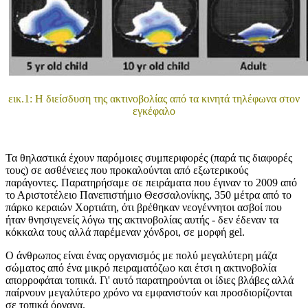
εικ.1:
Η διείσδυση της ακτινοβολίας από τα κινητά τηλέφωνα στον
εγκέφαλο
Τα θηλαστικά έχουν παρόμοιες συμπεριφορές (παρά τις διαφορές
τους) σε ασθένειες που προκαλούνται από εξωτερικούς
παράγοντες. Παρατηρήσαμε σε πειράματα που έγιναν τo 2009 από
το Αριστοτέλειο Πανεπιστήμιο Θεσσαλονίκης, 350 μέτρα από το
πάρκο κεραιών Χορτιάτη, ότι βρέθηκαν νεογέννητοι ασβοί που
ήταν θνησιγενείς λόγω της ακτινοβολίας αυτής - δεν έδεναν τα
κόκκαλα τους αλλά παρέμεναν χόνδροι, σε μορφή gel.
Ο άνθρωπος είναι ένας οργανισμός με πολύ μεγαλύτερη μάζα
σώματος από ένα μικρό πειραματόζωο και έτσι η ακτινοβολία
απορροφάται τοπικά. Γι' αυτό παρατηρούνται οι ίδιες βλάβες αλλά
παίρνουν μεγαλύτερο χρόνο να εμφανιστούν και προσδιορίζονται
σε τοπικά όργανα.