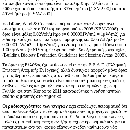
καταλάβει κανείς ποια όρια είναι ασφαλή. Στην Ελλάδα από το
2006 έχουμε όρια εκπομπής στα 35Volt/μέτρο [GSM-900] και στα
49Volt/μέτρο [GSM-1800].
Vodafone, Wind & Cosmote εκπέμπουν και στα 2 παραπάνω
συστήματα, ενώ στο Σάλτσμπουργκ από το 2008 (SBM-2008) το
όριο είναι μόλις 0,02Volt/μέτρο (= 0,000001W/m2 = 1μW/m2) για
εσωτερικούς χώρους πολύωρης παραμονής και 0,06Volt/μέτρο (=
0,00001μW/m2 = 10μW/m2) για εξωτερικούς χώρου. Πάνω από τα
1.000μW/m2 (0,61V/m), θεωρείται επίπεδο εξαιρετικής ανησυχίας
(Building Biology Evaluation Guidelines for Sleeping Areas, 2008).
Τα όρια της Ελλάδας έχουν θεσπιστεί από την Ε.Ε.Α.Ε. (Ελληνική
Επιτροπή Ατομικής Ενέργειας) αλλά δυστυχώς αφορούν μόνο όρια
για τις θερμικές επιδράσεις στον άνθρωπο, δηλαδή πότε "καίγεται"
το σώμα. Κάποιες κοινωνίες είναι πιο ευαισθητοποιημένες από τις
διεθνείς μελέτες και χαμηλώνουν τα όρια εκπομπών π.χ., στη
Γαλλία και στην Κύπρο το 2011 απαγορεύτηκε η χρήση κινητών
από τους μαθητές στο Δημοτικό.
Οι
ραδιοσυχνότητες των κινητών
έχει αποδειχτεί πειραματικά ότι
αποπροσανατολίζουν τα έντομα, στειρώνουν τις μύγες, επηρεάζουν
τη διαδικασία σκέψης στα ποντίκια. Επιδημιολογικές και κλινικές
μελέτες (κατευθυνόμενες ή ανεξάρτητες) σε ερευνητικά κέντρα και
πανεπιστήμια ανά τον κόσμο εξάγουν σχεδόν καθημερινά νέα