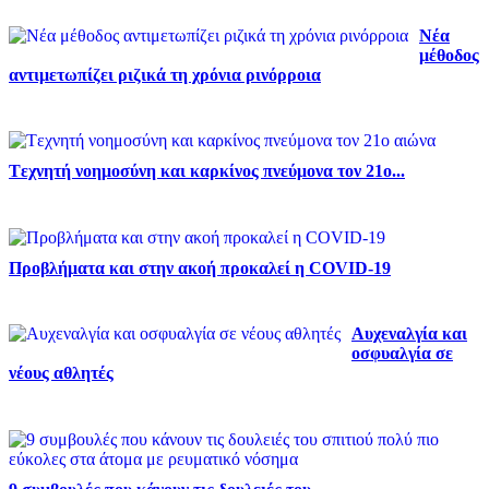
Νέα
μέθοδος
αντιμετωπίζει ριζικά τη χρόνια ρινόρροια
Tεχνητή νοημοσύνη και καρκίνος πνεύμονα τον 21ο...
Προβλήματα και στην ακοή προκαλεί η COVID-19
Αυχεναλγία και
οσφυαλγία σε
νέους αθλητές