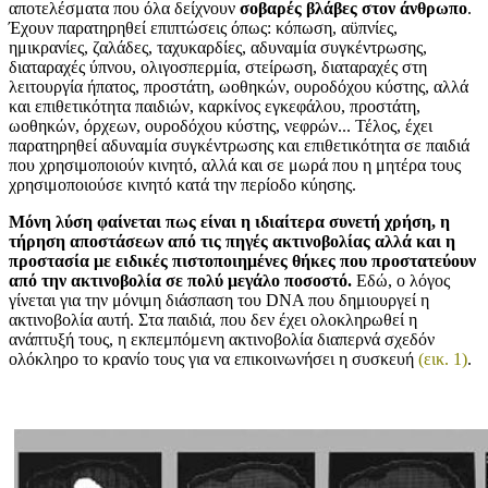
αποτελέσματα που όλα δείχνουν
σοβαρές βλάβες στον άνθρωπο
.
Έχουν παρατηρηθεί επιπτώσεις όπως: κόπωση, αϋπνίες,
ημικρανίες, ζαλάδες, ταχυκαρδίες, αδυναμία συγκέντρωσης,
διαταραχές ύπνου, ολιγοσπερμία, στείρωση, διαταραχές στη
λειτουργία ήπατος, προστάτη, ωοθηκών, ουροδόχου κύστης, αλλά
και επιθετικότητα παιδιών, καρκίνος εγκεφάλου, προστάτη,
ωοθηκών, όρχεων, ουροδόχου κύστης, νεφρών... Τέλος, έχει
παρατηρηθεί αδυναμία συγκέντρωσης και επιθετικότητα σε παιδιά
που χρησιμοποιούν κινητό, αλλά και σε μωρά που η μητέρα τους
χρησιμοποιούσε κινητό κατά την περίοδο κύησης.
Μόνη λύση φαίνεται πως είναι η ιδιαίτερα συνετή χρήση, η
τήρηση αποστάσεων από τις πηγές ακτινοβολίας αλλά και η
προστασία με ειδικές πιστοποιημένες θήκες που προστατεύουν
από την ακτινοβολία σε πολύ μεγάλο ποσοστό.
Εδώ, ο λόγος
γίνεται για την μόνιμη διάσπαση του DNA που δημιουργεί η
ακτινοβολία αυτή. Στα παιδιά, που δεν έχει ολοκληρωθεί η
ανάπτυξή τους, η εκπεμπόμενη ακτινοβολία διαπερνά σχεδόν
ολόκληρο το κρανίο τους για να επικοινωνήσει η συσκευή
(εικ. 1)
.