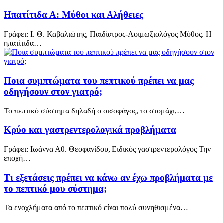
Ηπατίτιδα Α: Μύθοι και Αλήθειες
Γράφει: Ι. Θ. Καβαλιώτης, Παιδίατρος-Λοιμωξιολόγος Μύθος. Η
ηπατίτιδα…
Ποια συμπτώματα του πεπτικού πρέπει να μας
οδηγήσουν στον γιατρό;
Το πεπτικό σύστημα δηλαδή ο οισοφάγος, το στομάχι,…
Κρύο και γαστρεντερολογικά προβλήματα
Γράφει: Ιωάννα Αθ. Θεοφανίδου, Ειδικός γαστρεντερολόγος Την
εποχή…
Τι εξετάσεις πρέπει να κάνω αν έχω προβλήματα με
το πεπτικό μου σύστημα;
Τα ενοχλήματα από το πεπτικό είναι πολύ συνηθισμένα…