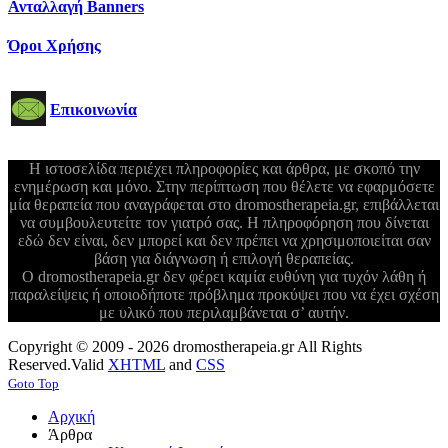
Ανταλλαγή Banners
Όροι Χρήσης
Επικοινωνία
Η ιστοσελίδα περιέχει πληροφορίες και άρθρα, με σκοπό την
ενημέρωση και μόνο. Στην περίπτωση που θέλετε να εφαρμόσετε
μία θεραπεία που αναγράφεται στο dromostherapeia.gr, επιβάλλεται
να συμβουλευτείτε τον γιατρό σας. Η πληροφόρηση που δίνεται
εδώ δεν είναι, δεν μπορεί και δεν πρέπει να χρησιμοποιείται σαν
βάση για διάγνωση ή επιλογή θεραπείας.
Ο dromostherapeia.gr δεν φέρει καμία ευθύνη για τυχόν λάθη ή
παραλείψεις ή οποιοδήποτε πρόβλημα προκύψει που να έχει σχέση
με υλικό που περιλαμβάνεται σ’ αυτήν.
Copyright © 2009 - 2026 dromostherapeia.gr All Rights
Reserved.
Valid
XHTML
and
CSS
Goto Top
Αρχική
Άρθρα