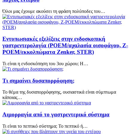
Όλοι μας έχουμε ακούσει τη φράση πολύποδες του…
Εντυπωσιακές εξελίξεις στην ενδοσκοπική
γαστρεντερολογία (POEM/αχαλασία οισοφάγου, Z-
POEM/εκκολπώματα Zenker, STER)
Τι είναι η ενδοσκόπηση του 3ου χώρου; H…
Τι σημαίνει δυσαπορρόφηση;
Το θέμα της δυσαπορρόφησης, ουσιαστικά είναι σύμπτωμα
κάποιας…
Αιμορραγία από το γαστρεντερικό σύστημα
Τι είναι το πεπτικό σύστημα; Το πεπτικό ή…