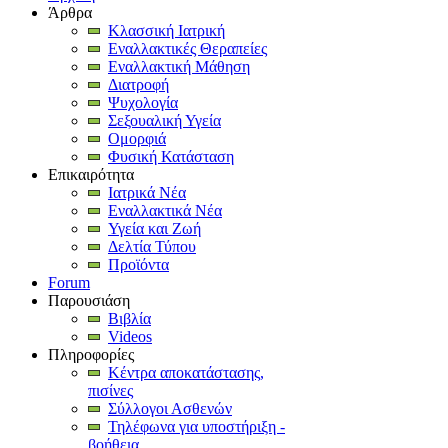
Άρθρα
Κλασσική Ιατρική
Εναλλακτικές Θεραπείες
Εναλλακτική Μάθηση
Διατροφή
Ψυχολογία
Σεξουαλική Υγεία
Ομορφιά
Φυσική Κατάσταση
Επικαιρότητα
Ιατρικά Νέα
Εναλλακτικά Νέα
Υγεία και Ζωή
Δελτία Τύπου
Προϊόντα
Forum
Παρουσιάση
Βιβλία
Videos
Πληροφορίες
Κέντρα αποκατάστασης,
πισίνες
Σύλλογοι Ασθενών
Τηλέφωνα για υποστήριξη -
βοήθεια