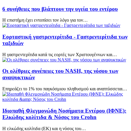
6 συνήθειες που βλάπτουν την υγεία του εντέρου
Η επιστήμη έχει εντοπίσει τον λόγο για τον…
Εορταστική γαστρεντερίτιδα - Γαστρεντερίτιδα των
ταξιδιών
Η γαστρεντερίτιδα κατά τις εορτές των Χριστουγέννων και…
Οι ολέθριες συνέπειες του NASH, της νόσου των
αναψυκτικών
Επηρεάζει το 1% του παγκόσμιου πληθυσμού και αναπτύσσεται…
Ιδιοπαθή Φλεγμονώδη Νοσήματα Εντέρου (ΙΦΝΕ):
Ελκώδης κολίτιδα & Nόσος του Crohn
Η ελκώδης κολίτιδα (ΕΚ) και η νόσος του…