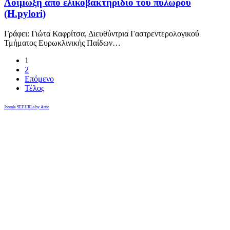
Λοίμωξη από ελικοβακτηρίδιο του πυλωρού
(H.pylori)
Γράφει: Γιώτα Καφρίτσα, Διευθύντρια Γαστρεντερολογικού
Τμήματος Ευρωκλινικής Παίδων…
1
2
Επόμενο
Τέλος
Joomla SEF URLs by Artio