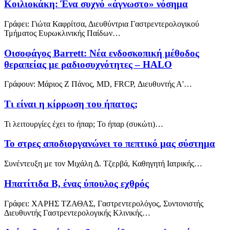
Κοιλιοκάκη: Ένα συχνό «άγνωστο» νόσημα
Γράφει: Γιώτα Καφρίτσα, Διευθύντρια Γαστρεντερολογικού
Τμήματος Ευρωκλινικής Παίδων…
Οισοφάγος Barrett: Νέα ενδοσκοπική μέθοδος
θεραπείας με ραδιοσυχνότητες – HALO
Γράφουν: Μάριος Ζ Πάνος, MD, FRCP, Διευθυντής Α'…
Τι είναι η κίρρωση του ήπατος;
Τι λειτουργίες έχει το ήπαρ; Το ήπαρ (συκώτι)…
Το στρες αποδιοργανώνει το πεπτικό μας σύστημα
Συνέντευξη με τον Μιχάλη Δ. Τζερβά, Καθηγητή Ιατρικής…
Ηπατίτιδα Β, ένας ύπουλος εχθρός
Γράφει: ΧΑΡΗΣ ΤΖΑΘΑΣ, Γαστρεντερολόγος, Συντονιστής
Διευθυντής Γαστρεντερολογικής Κλινικής…