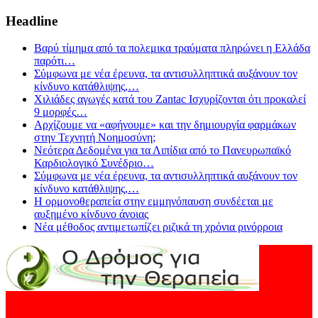
Headline
Βαρύ τίμημα από τα πολεμικα τραύματα πληρώνει η Ελλάδα
παρότι
…
Σύμφωνα με νέα έρευνα, τα αντισυλληπτικά αυξάνουν τον
κίνδυνο κατάθλιψης,
…
Χιλιάδες αγωγές κατά του Zantac Ισχυρίζονται ότι προκαλεί
9 μορφές
…
Αρχίζουμε να «αφήνουμε» και την δημιουργία φαρμάκων
στην Τεχνητή Νοημοσύνη;
Νεότερα Δεδομένα για τα Λιπίδια από το Πανευρωπαϊκό
Καρδιολογικό Συνέδριο
…
Σύμφωνα με νέα έρευνα, τα αντισυλληπτικά αυξάνουν τον
κίνδυνο κατάθλιψης,
…
Η ορμονοθεραπεία στην εμμηνόπαυση συνδέεται με
αυξημένο κίνδυνο άνοιας
Νέα μέθοδος αντιμετωπίζει ριζικά τη χρόνια ρινόρροια