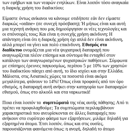
των εφήβων και των νεαρών ενηλίκων. Είναι λοιπόν τόσο αναγκαία
η διαρκής χρήση του διαδικτύου;
Είμαστε όντως ανίκανοι να κάνουμε οτιδήποτε εάν δεν είμαστε
διαρκώς «online» (σε συνεχή πρόσβαση); Ή μήπως είναι και αυτή
μια τεχνητή ανάγκη που μας δημιούργησαν οι νέες τεχνολογίες και
οι σπόνσορές τους; Και είναι η συνεχής χρήση ακίνδυνη; Η
απάντηση είναι ότι η διαρκής χρήση όχι απλά δεν είναι ακίνδυνη,
αλλά μπορεί να γίνει και πολύ επικίνδυνη.
Εθισμός στο
διαδίκτυο
ονομάζεται μια νέα ψυχιατρική διαταραχή που
αναγνωρίζεται πλέον επίσημα και σύντομα θα ενταχθεί στον
κατάλογο των αναγνωρισμένων ψυχιατρικών παθήσεων. Σύμφωνα
με επίσημες έρευνες παγκοσμίως, περίπου 5 με 10% των χρηστών
του διαδικτύου πάσχει από αυτή, το ίδιο ισχύει και στην Ελλάδα.
Μάλιστα, στις Ασιατικές χώρες τα ποσοστά είναι ακόμα
μεγαλύτερα, φτάνουν το 14%! Όπως είναι προφανές από τον όρο
εθισμός, η διαταραχή αυτή ανήκει στην κατηγορία των διαταραχών
εθισμού, όπως στο αλκοόλ και στα ναρκωτικά!
Ποια είναι λοιπόν τα
συμπτώματά
της νέας αυτής πάθησης; Από τι
πρέπει να προφυλαχθούμε; Τα συμπτώματα περιλαμβάνουν
χαρακτηριστικά που ανευρίσκονται σε άλλες διαταραχές που
ανήκουν στο ευρύτερο φάσμα των εξαρτήσεων, μιλάμε δηλαδή για
εξαρτημένα άτομα. Έτσι λοιπόν, όπως και στις ουσίες,
παρουσιάζονται φαινόμενα όπως: η ανοχή, δηλαδή το άτομο