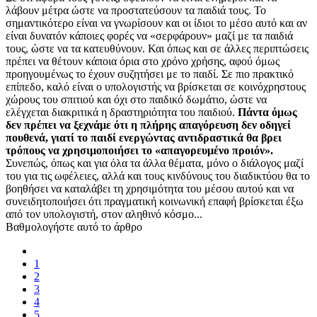
λάβουν μέτρα ώστε να προστατεύσουν τα παιδιά τους. Το
σημαντικότερο είναι να γνωρίσουν και οι ίδιοι το μέσο αυτό και αν
είναι δυνατόν κάποιες φορές να «σερφάρουν» μαζί με τα παιδιά
τους, ώστε να τα κατευθύνουν. Και όπως και σε άλλες περιπτώσεις
πρέπει να θέτουν κάποια όρια στο χρόνο χρήσης, αφού όμως
προηγουμένως το έχουν συζητήσει με το παιδί. Σε πιο πρακτικό
επίπεδο, καλό είναι ο υπολογιστής να βρίσκεται σε κοινόχρηστους
χώρους του σπιτιού και όχι στο παιδικό δωμάτιο, ώστε να
ελέγχεται διακριτικά η δραστηριότητα του παιδιού.
Πάντα όμως
δεν πρέπει να ξεχνάμε ότι η πλήρης απαγόρευση δεν οδηγεί
πουθενά, γιατί το παιδί ενεργώντας αντιδραστικά θα βρει
τρόπους να χρησιμοποιήσει το «απαγορευμένο προιόν».
Συνεπώς, όπως και για όλα τα άλλα θέματα, μόνο ο διάλογος μαζί
του για τις ωφέλειες, αλλά και τους κινδύνους του διαδικτύου θα το
βοηθήσει να καταλάβει τη χρησιμότητα του μέσου αυτού και να
συνειδητοποιήσει ότι πραγματική κοινωνική επαφή βρίσκεται έξω
από τον υπολογιστή, στον αληθινό κόσμο...
Βαθμολογήστε αυτό το άρθρο
1
2
3
4
5