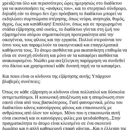
χρειάζεται όλο και περισσότερες ώρες ημερησιώς στο διαδίκτυο
για να ικανοποιήσει τις «ανάγκες του», και το στερητικό σύνδρομο,
δηλαδή εάν το άτομο δεν έχει πρόσβαση το διαδίκτυο μπορεί να
εκδηλώσει συμπτώματα στέρησης, όπως νεύρα, ανησυχία, θυμός,
άγχος, έως και κατάθλιψη! Επιπλέον, όπως και σε προχωρημένα
στάδια εξάρτησης από ουσίες, το διαδίκτυο γίνεται στη ζωή του
εξαρτημένου ατόμου σημαντικότερη προτεραιότητα από την
οικογένεια, τους φίλους και την εργασία. Πολλοί στερούνται τον
ύπνο τους και παραμελούν τα οικογενειακά και επαγγελματικά
καθήκοντα τους. Το άτομο αισθάνεται μια ακατανίκητη επιθυμία να
είναι σε συνεχή σύνδεση και μόνο αν τα καταφέρει αισθάνεται
ανακουφισμένο. Νιώθει μια ανεξέλεγκτη παρόρμηση να συνδεθεί
στο δίκτυο και χρησιμοποιεί κάθε δυνατή πηγή να τα καταφέρει.
Και ποιοι είναι οι κίνδυνοι της εξάρτησης αυτής; Υπάρχουν
βλαβερές συνέπειες;
Όπως σε κάθε εξάρτηση οι κίνδυνοι είναι πολλαπλοί και δύσκολα
αντιμετωπίσιμοι. Η κοινωνική αποξένωση και η απομόνωση στον
εαυτό είναι από τους βασικότερους. Γιατί φαινομενικά, μέσω του
διαδικτύου κάνεις καινούργιους φίλους και επικοινωνείς με
ανθρώπους από όλον τον κόσμο. Μόνο που η επικοινωνία αυτή
είναι εικονική και οι καινούργιες φιλίες μια ψευδαίσθηση...Στην
πραγματικότητα το άτομο είναι κλεισμένο σε ένα σκοτεινό
δωμάτιο και η απλή καθημερινή επαφή χάνεται...Και η έλλειψη της