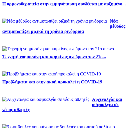
Η ορμονοθεραπεία στην εμμηνόπαυση συνδέεται με αυξημένο...
Νέα
μέθοδος
αντιμετωπίζει ριζικά τη χρόνια ρινόρροια
Tεχνητή νοημοσύνη και καρκίνος πνεύμονα τον 21ο...
Προβλήματα και στην ακοή προκαλεί η COVID-19
Αυχεναλγία και
οσφυαλγία σε
νέους αθλητές