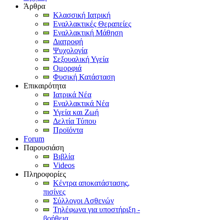
Άρθρα
Κλασσική Ιατρική
Εναλλακτικές Θεραπείες
Εναλλακτική Μάθηση
Διατροφή
Ψυχολογία
Σεξουαλική Υγεία
Ομορφιά
Φυσική Κατάσταση
Επικαιρότητα
Ιατρικά Νέα
Εναλλακτικά Νέα
Υγεία και Ζωή
Δελτία Τύπου
Προϊόντα
Forum
Παρουσιάση
Βιβλία
Videos
Πληροφορίες
Κέντρα αποκατάστασης,
πισίνες
Σύλλογοι Ασθενών
Τηλέφωνα για υποστήριξη -
βοήθεια