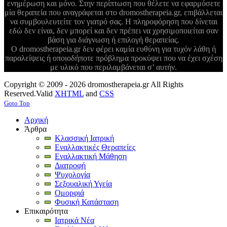
ενημέρωση και μόνο. Στην περίπτωση που θέλετε να εφαρμόσετε
μία θεραπεία που αναγράφεται στο dromostherapeia.gr, επιβάλλεται
να συμβουλευτείτε τον γιατρό σας. Η πληροφόρηση που δίνεται
εδώ δεν είναι, δεν μπορεί και δεν πρέπει να χρησιμοποιείται σαν
βάση για διάγνωση ή επιλογή θεραπείας.
Ο dromostherapeia.gr δεν φέρει καμία ευθύνη για τυχόν λάθη ή
παραλείψεις ή οποιοδήποτε πρόβλημα προκύψει που να έχει σχέση
με υλικό που περιλαμβάνεται σ’ αυτήν.
Copyright © 2009 - 2026 dromostherapeia.gr All Rights
Reserved.
Valid
XHTML
and
CSS
Goto Top
Αρχική
Άρθρα
Κλασσική Ιατρική
Εναλλακτικές Θεραπείες
Εναλλακτική Μάθηση
Διατροφή
Ψυχολογία
Σεξουαλική Υγεία
Ομορφιά
Φυσική Κατάσταση
Επικαιρότητα
Ιατρικά Νέα