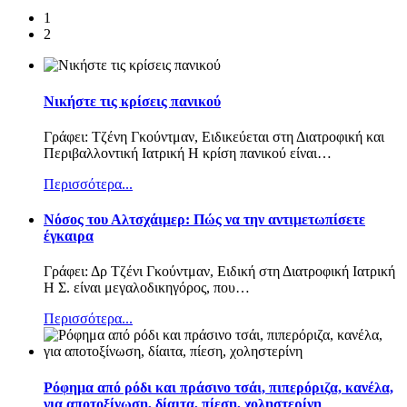
1
2
Νικήστε τις κρίσεις πανικού
Γράφει: Τζένη Γκούντμαν, Ειδικεύεται στη Διατροφική και
Περιβαλλοντική Ιατρική Η κρίση πανικού είναι
…
Περισσότερα...
Nόσος του Αλτσχάιμερ: Πώς να την αντιμετωπίσετε
έγκαιρα
Γράφει: Δρ Τζένι Γκούντμαν, Ειδική στη Διατροφική Ιατρική
Η Σ. είναι μεγαλοδικηγόρος, που
…
Περισσότερα...
Ρόφημα από ρόδι και πράσινο τσάι, πιπερόριζα, κανέλα,
για αποτοξίνωση, δίαιτα, πίεση, χοληστερίνη