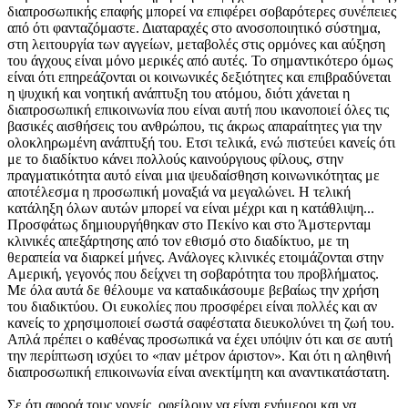
διαπροσωπικής επαφής μπορεί να επιφέρει σοβαρότερες συνέπειες
από ότι φανταζόμαστε. Διαταραχές στο ανοσοποιητικό σύστημα,
στη λειτουργία των αγγείων, μεταβολές στις ορμόνες και αύξηση
του άγχους είναι μόνο μερικές από αυτές. Το σημαντικότερο όμως
είναι ότι επηρεάζονται οι κοινωνικές δεξιότητες και επιβραδύνεται
η ψυχική και νοητική ανάπτυξη του ατόμου, διότι χάνεται η
διαπροσωπική επικοινωνία που είναι αυτή που ικανοποιεί όλες τις
βασικές αισθήσεις του ανθρώπου, τις άκρως απαραίτητες για την
ολοκληρωμένη ανάπτυξή του. Ετσι τελικά, ενώ πιστεύει κανείς ότι
με το διαδίκτυο κάνει πολλούς καινούργιους φίλους, στην
πραγματικότητα αυτό είναι μια ψευδαίσθηση κοινωνικότητας με
αποτέλεσμα η προσωπική μοναξιά να μεγαλώνει. Η τελική
κατάληξη όλων αυτών μπορεί να είναι μέχρι και η κατάθλιψη...
Προσφάτως δημιουργήθηκαν στο Πεκίνο και στο Άμστερνταμ
κλινικές απεξάρτησης από τον εθισμό στο διαδίκτυο, με τη
θεραπεία να διαρκεί μήνες. Ανάλογες κλινικές ετοιμάζονται στην
Αμερική, γεγονός που δείχνει τη σοβαρότητα του προβλήματος.
Με όλα αυτά δε θέλουμε να καταδικάσουμε βεβαίως την χρήση
του διαδικτύου. Οι ευκολίες που προσφέρει είναι πολλές και αν
κανείς το χρησιμοποιεί σωστά σαφέστατα διευκολύνει τη ζωή του.
Απλά πρέπει ο καθένας προσωπικά να έχει υπόψιν ότι και σε αυτή
την περίπτωση ισχύει το «παν μέτρον άριστον». Και ότι η αληθινή
διαπροσωπική επικοινωνία είναι ανεκτίμητη και αναντικατάστατη.
Σε ότι αφορά τους γονείς, οφείλουν να είναι ενήμεροι και να