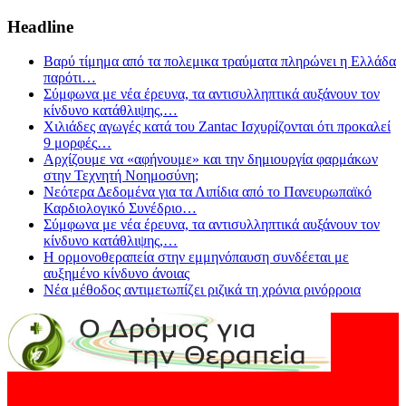
Headline
Βαρύ τίμημα από τα πολεμικα τραύματα πληρώνει η Ελλάδα
παρότι
…
Σύμφωνα με νέα έρευνα, τα αντισυλληπτικά αυξάνουν τον
κίνδυνο κατάθλιψης,
…
Χιλιάδες αγωγές κατά του Zantac Ισχυρίζονται ότι προκαλεί
9 μορφές
…
Αρχίζουμε να «αφήνουμε» και την δημιουργία φαρμάκων
στην Τεχνητή Νοημοσύνη;
Νεότερα Δεδομένα για τα Λιπίδια από το Πανευρωπαϊκό
Καρδιολογικό Συνέδριο
…
Σύμφωνα με νέα έρευνα, τα αντισυλληπτικά αυξάνουν τον
κίνδυνο κατάθλιψης,
…
Η ορμονοθεραπεία στην εμμηνόπαυση συνδέεται με
αυξημένο κίνδυνο άνοιας
Νέα μέθοδος αντιμετωπίζει ριζικά τη χρόνια ρινόρροια