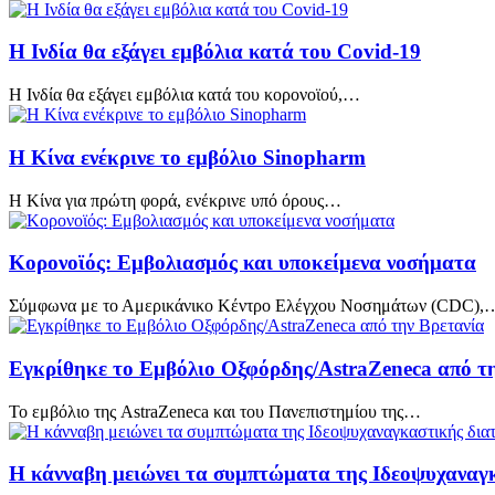
Η Ινδία θα εξάγει εμβόλια κατά του Covid-19
Η Ινδία θα εξάγει εμβόλια κατά του κορoνoϊού,…
Η Κίνα ενέκρινε το εμβόλιο Sinopharm
Η Κίνα για πρώτη φορά, ενέκρινε υπό όρους…
Κορoνοϊός: Εμβολιασμός και υποκείμενα νοσήματα
Σύμφωνα με το Αμερικάνικο Κέντρο Ελέγχου Νοσημάτων (CDC),
Εγκρίθηκε το Eμβόλιο Οξφόρδης/AstraZeneca από τ
Το εμβόλιο της AstraZeneca και του Πανεπιστημίου της…
Η κάνναβη μειώνει τα συμπτώματα της Ιδεοψυχαναγ