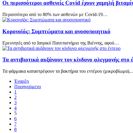
Οι περισσότεροι ασθενείς Covid έχουν χαμηλή βιταμί
Περισσότερο από το 80% των ασθενών με Covid-19…
Κορονοϊός: Συμπτώματα και ανοσοποιητικό
Ερευνητές από το Ιατρικό Πανεπιστήμιο της Βιέννης, αφού…
Τα αντιβιοτικά αυξάνουν τον κίνδυνο φλεγμονής στο 
Τα φάρμακα καταστρέφουν τα βακτήρια του εντέρου (μικροβίωμα),
Έναρξη
Προηγούμενο
1
2
3
4
5
6
7
8