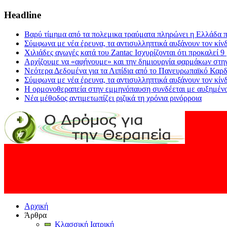
Headline
Βαρύ τίμημα από τα πολεμικα τραύματα πληρώνει η Ελλάδα π
Σύμφωνα με νέα έρευνα, τα αντισυλληπτικά αυξάνουν τον κίν
Χιλιάδες αγωγές κατά του Zantac Ισχυρίζονται ότι προκαλεί 9
Αρχίζουμε να «αφήνουμε» και την δημιουργία φαρμάκων στη
Νεότερα Δεδομένα για τα Λιπίδια από το Πανευρωπαϊκό Καρδ
Σύμφωνα με νέα έρευνα, τα αντισυλληπτικά αυξάνουν τον κίν
Η ορμονοθεραπεία στην εμμηνόπαυση συνδέεται με αυξημένο
Νέα μέθοδος αντιμετωπίζει ριζικά τη χρόνια ρινόρροια
Αρχική
Άρθρα
Κλασσική Ιατρική