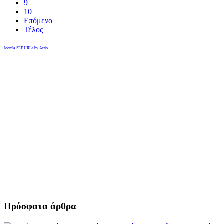
9
10
Επόμενο
Τέλος
Joomla SEF URLs by Artio
Πρόσφατα άρθρα