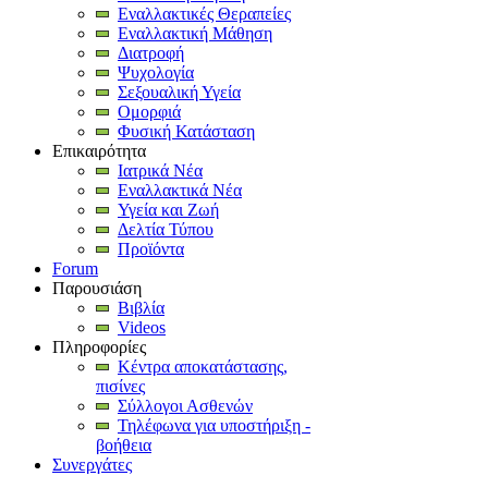
Εναλλακτικές Θεραπείες
Εναλλακτική Μάθηση
Διατροφή
Ψυχολογία
Σεξουαλική Υγεία
Ομορφιά
Φυσική Κατάσταση
Επικαιρότητα
Ιατρικά Νέα
Εναλλακτικά Νέα
Υγεία και Ζωή
Δελτία Τύπου
Προϊόντα
Forum
Παρουσιάση
Βιβλία
Videos
Πληροφορίες
Κέντρα αποκατάστασης,
πισίνες
Σύλλογοι Ασθενών
Τηλέφωνα για υποστήριξη -
βοήθεια
Συνεργάτες