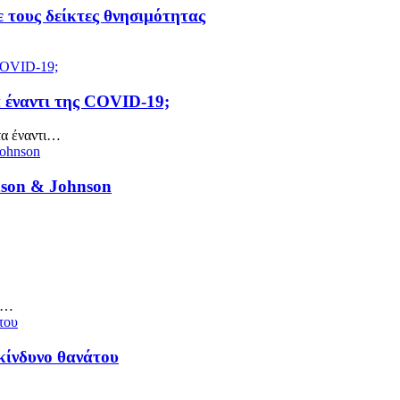
ε τους δείκτες θνησιμότητας
 έναντι της COVID-19;
τα έναντι…
nson & Johnson
ή…
κίνδυνο θανάτου