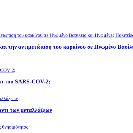
αι την αντιμετώπιση του καρκίνου σε Ηνωμένο Βασίλε
ντι του SARS-COV-2;
αντι των μεταλλάξεων