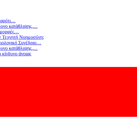
αρότι
…
δυνο κατάθλιψης,
…
 μορφές
…
ν Τεχνητή Νοημοσύνη;
ιολογικό Συνέδριο
…
δυνο κατάθλιψης,
…
 κίνδυνο άνοιας