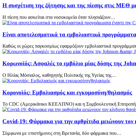
H συσχέτιση της ζήτησης και της πίεσης στις ΜΕΘ μ
H πίεση που ασκείται στα νοσοκομεία όταν πλησιάζουν…
Είναι αποτελεσματικά τα εμβολιαστικά προγράμματα
Καθώς οι χώρες παγκοσμίως εφαρμόζουν εμβολιαστικά προγράμμα
Κορωνοϊός: Ασφαλές το εμβόλιο μίας δόσης της Joh
Ο Ηλίας Μόσιαλος, καθηγητής Πολιτικής της Υγείας της…
Κορονοϊός: Εμβολιασμός και εγκυμοσύνη/θηλασμός
Το CDC (Αμερικάνικο ΚΕΕΛΠΝΟ) και η Συμβουλευτική Επιτροπ
Covid-19: Φάρμακα για την αρθρίτιδα μειώνουν τον 
Σύμφωνα με επιστήμονες στη Βρετανία, δύο φάρμακα που…