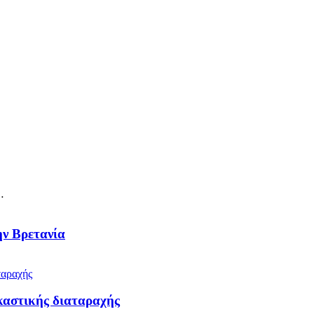
…
ην Βρετανία
καστικής διαταραχής