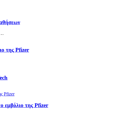
παθήσεων
ι…
ο της Pfizer
ech
ο εμβόλιο της Pfizer