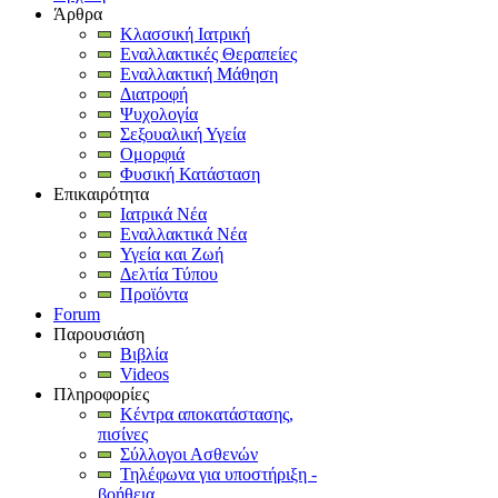
Άρθρα
Κλασσική Ιατρική
Εναλλακτικές Θεραπείες
Εναλλακτική Μάθηση
Διατροφή
Ψυχολογία
Σεξουαλική Υγεία
Ομορφιά
Φυσική Κατάσταση
Επικαιρότητα
Ιατρικά Νέα
Εναλλακτικά Νέα
Υγεία και Ζωή
Δελτία Τύπου
Προϊόντα
Forum
Παρουσιάση
Βιβλία
Videos
Πληροφορίες
Κέντρα αποκατάστασης,
πισίνες
Σύλλογοι Ασθενών
Τηλέφωνα για υποστήριξη -
βοήθεια