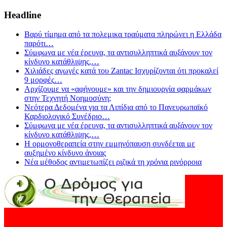
Headline
Βαρύ τίμημα από τα πολεμικα τραύματα πληρώνει η Ελλάδα
παρότι
…
Σύμφωνα με νέα έρευνα, τα αντισυλληπτικά αυξάνουν τον
κίνδυνο κατάθλιψης,
…
Χιλιάδες αγωγές κατά του Zantac Ισχυρίζονται ότι προκαλεί
9 μορφές
…
Αρχίζουμε να «αφήνουμε» και την δημιουργία φαρμάκων
στην Τεχνητή Νοημοσύνη;
Νεότερα Δεδομένα για τα Λιπίδια από το Πανευρωπαϊκό
Καρδιολογικό Συνέδριο
…
Σύμφωνα με νέα έρευνα, τα αντισυλληπτικά αυξάνουν τον
κίνδυνο κατάθλιψης,
…
Η ορμονοθεραπεία στην εμμηνόπαυση συνδέεται με
αυξημένο κίνδυνο άνοιας
Νέα μέθοδος αντιμετωπίζει ριζικά τη χρόνια ρινόρροια