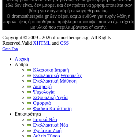
εδώ δεν είναι, δεν μπορεί και δεν πρέπει να χρησιμοποιείται σαν
βάση για διάγνωση ή επιλογή θεραπείας.
Ο dromostherapeia.gr δεν φέρει καμία ευθύνη για τυχόν λάθη ή
παραλείψεις ή οποιοδήποτε πρόβλημα προκύψει που να έχει σχέση
με υλικό που περιλαμβάνεται σ’ αυτήν.
Copyright © 2009 - 2026 dromostherapeia.gr All Rights
Reserved.
Valid
XHTML
and
CSS
Goto Top
Αρχική
Άρθρα
Κλασσική Ιατρική
Εναλλακτικές Θεραπείες
Εναλλακτική Μάθηση
Διατροφή
Ψυχολογία
Σεξουαλική Υγεία
Ομορφιά
Φυσική Κατάσταση
Επικαιρότητα
Ιατρικά Νέα
Εναλλακτικά Νέα
Υγεία και Ζωή
Δελτία Τύπου