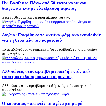
Ην. Βασίλειο: Πάνω από 50 τύποι καρκίνου
διαγνώστηκαν με νέα εξέταση αίματος
Έχει βρεθεί μια νέα εξέταση αίματος για την…
Αγγλία: Εγκρίθηκε το αντιϊκό φάρμακο remdesivir
για τη θεραπεία του κορονοϊού
Το αντιϊκό φάρμακο remdesivir (ρεμδεσιβίρη), χρησιμοποιείται
στην Αγγλία…
Αλλοιώσεις στον αμφιβληστροειδή εκτός από
επιπεφυκίτιδα προκαλεί ο κορονοϊός
Αλλοιώσεις στον αμφιβληστροειδή εκτός από επιπεφυκίτιδα
προκαλεί στα…
Ο κορονοϊός «απειλεί» τα αγέννητα μωρά