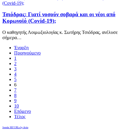
Τσιόδρας: Γιατί νοσούν σοβαρά και οι νέοι από
Κορωνοϊό (Covid-19);
Ο καθηγητής Λοιμωξιολογίας κ. Σωτήρης Τσιόδρας, ανέλυσε
σήμερα…
Έναρξη
Προηγούμενο
1
2
3
4
5
6
7
8
9
10
Επόμενο
Τέλος
Joomla SEF URLs by Artio