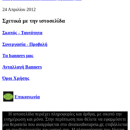
24 Απριλίου 2012
Σχετικά με την ιστοσελίδα
Σκοπός - Ταυτότητα
Συνεργασία - Προβολή
Τα banners μας
Ανταλλαγή Banners
Όροι Χρήσης
Επικοινωνία
Η ιστοσελίδα περιέχει πληροφορίες και άρθρα, με σκοπό την
ενημέρωση και μόνο. Στην περίπτωση που θέλετε να εφαρμόσετε
μία θεραπεία που αναγράφεται στο dromostherapeia.gr, επιβάλλεται
να συμβουλευτείτε τον γιατρό σας. Η πληροφόρηση που δίνεται