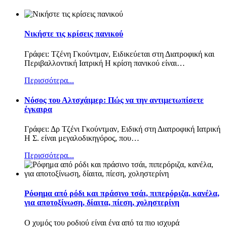
Νικήστε τις κρίσεις πανικού
Γράφει: Τζένη Γκούντμαν, Ειδικεύεται στη Διατροφική και
Περιβαλλοντική Ιατρική Η κρίση πανικού είναι
…
Περισσότερα...
Nόσος του Αλτσχάιμερ: Πώς να την αντιμετωπίσετε
έγκαιρα
Γράφει: Δρ Τζένι Γκούντμαν, Ειδική στη Διατροφική Ιατρική
Η Σ. είναι μεγαλοδικηγόρος, που
…
Περισσότερα...
Ρόφημα από ρόδι και πράσινο τσάι, πιπερόριζα, κανέλα,
για αποτοξίνωση, δίαιτα, πίεση, χοληστερίνη
Ο χυμός του ροδιού είναι ένα από τα πιο ισχυρά