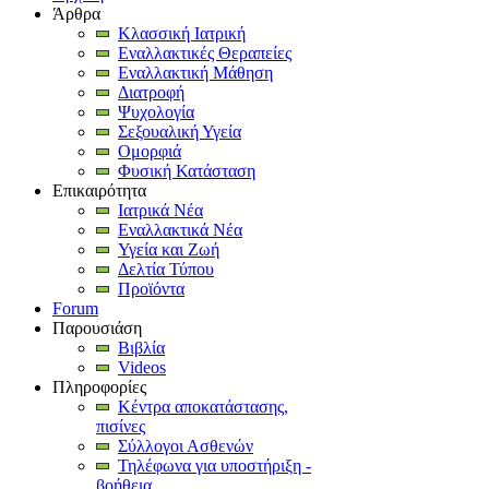
Άρθρα
Κλασσική Ιατρική
Εναλλακτικές Θεραπείες
Εναλλακτική Μάθηση
Διατροφή
Ψυχολογία
Σεξουαλική Υγεία
Ομορφιά
Φυσική Κατάσταση
Επικαιρότητα
Ιατρικά Νέα
Εναλλακτικά Νέα
Υγεία και Ζωή
Δελτία Τύπου
Προϊόντα
Forum
Παρουσιάση
Βιβλία
Videos
Πληροφορίες
Κέντρα αποκατάστασης,
πισίνες
Σύλλογοι Ασθενών
Τηλέφωνα για υποστήριξη -
βοήθεια