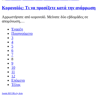
Κορονοϊός: Τι να προσέξετε κατά την ανάρρωση
Aρρωστήσατε από κορονοϊό. Μείνατε δύο εβδομάδες σε
απομόνωση,…
Έναρξη
Προηγούμενο
3
4
5
6
7
8
9
10
11
12
Επόμενο
Τέλος
Joomla SEF URLs by Artio