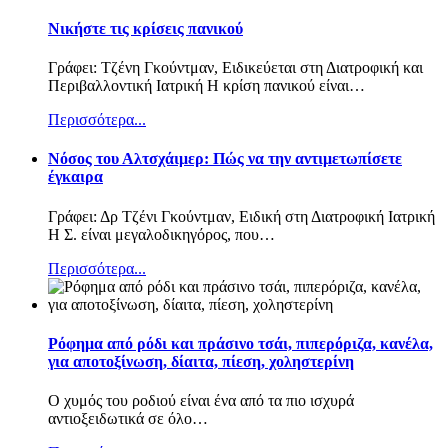
Νικήστε τις κρίσεις πανικού
Γράφει: Τζένη Γκούντμαν, Ειδικεύεται στη Διατροφική και
Περιβαλλοντική Ιατρική Η κρίση πανικού είναι
…
Περισσότερα...
Nόσος του Αλτσχάιμερ: Πώς να την αντιμετωπίσετε
έγκαιρα
Γράφει: Δρ Τζένι Γκούντμαν, Ειδική στη Διατροφική Ιατρική
Η Σ. είναι μεγαλοδικηγόρος, που
…
Περισσότερα...
Ρόφημα από ρόδι και πράσινο τσάι, πιπερόριζα, κανέλα,
για αποτοξίνωση, δίαιτα, πίεση, χοληστερίνη
Ο χυμός του ροδιού είναι ένα από τα πιο ισχυρά
αντιοξειδωτικά σε όλο
…