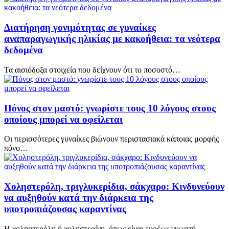
Διατήρηση γονιμότητας σε γυναίκες
αναπαραγωγικής ηλικίας με κακοήθεια: τα νεότερα
δεδομένα
Τα αισιόδοξα στοιχεία που δείχνουν ότι το ποσοστό…
Πόνος στον μαστό: γνωρίστε τους 10 λόγους στους
οποίους μπορεί να οφείλεται
Οι περισσότερες γυναίκες βιώνουν περιστασιακά κάποιας μορφής
πόνο…
Χοληστερόλη, τριγλυκερίδια, σάκχαρο: Κινδυνεύουν
να αυξηθούν κατά την διάρκεια της
υποτροπιάζουσας καραντίνας
Η χοληστερόλη ή χοληστερίνη, όπως είναι ευρέως γνωστή,…