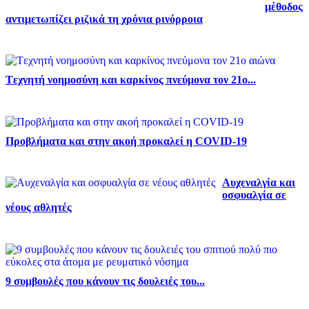
μέθοδος
αντιμετωπίζει ριζικά τη χρόνια ρινόρροια
Tεχνητή νοημοσύνη και καρκίνος πνεύμονα τον 21ο...
Προβλήματα και στην ακοή προκαλεί η COVID-19
Αυχεναλγία και
οσφυαλγία σε
νέους αθλητές
9 συμβουλές που κάνουν τις δουλειές του...