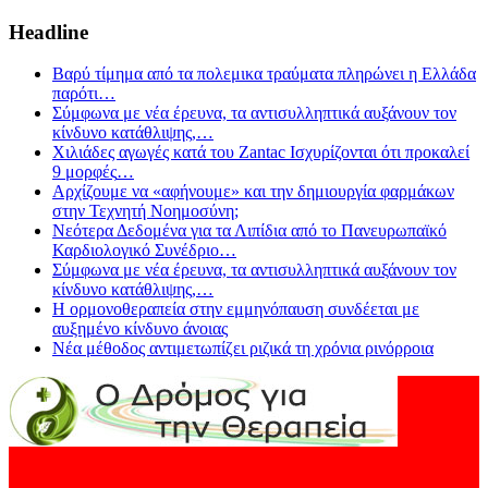
Headline
Βαρύ τίμημα από τα πολεμικα τραύματα πληρώνει η Ελλάδα
παρότι
…
Σύμφωνα με νέα έρευνα, τα αντισυλληπτικά αυξάνουν τον
κίνδυνο κατάθλιψης,
…
Χιλιάδες αγωγές κατά του Zantac Ισχυρίζονται ότι προκαλεί
9 μορφές
…
Αρχίζουμε να «αφήνουμε» και την δημιουργία φαρμάκων
στην Τεχνητή Νοημοσύνη;
Νεότερα Δεδομένα για τα Λιπίδια από το Πανευρωπαϊκό
Καρδιολογικό Συνέδριο
…
Σύμφωνα με νέα έρευνα, τα αντισυλληπτικά αυξάνουν τον
κίνδυνο κατάθλιψης,
…
Η ορμονοθεραπεία στην εμμηνόπαυση συνδέεται με
αυξημένο κίνδυνο άνοιας
Νέα μέθοδος αντιμετωπίζει ριζικά τη χρόνια ρινόρροια