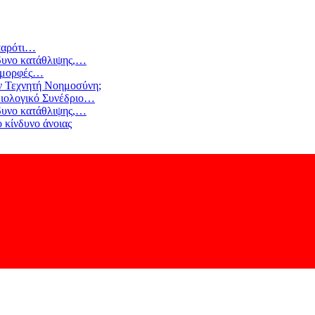
αρότι
…
δυνο κατάθλιψης,
…
 μορφές
…
ν Τεχνητή Νοημοσύνη;
ιολογικό Συνέδριο
…
δυνο κατάθλιψης,
…
 κίνδυνο άνοιας