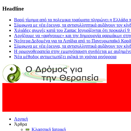
Headline
Βαρύ τίμημα από τα πολεμικα τραύματα πληρώνει η Ελλάδα π
Σύμφωνα με νέα έρευνα, τα αντισυλληπτικά αυξάνουν τον κίν
Χιλιάδες αγωγές κατά του Zantac Ισχυρίζονται ότι προκαλεί 9
Αρχίζουμε να «αφήνουμε» και την δημιουργία φαρμάκων στη
Νεότερα Δεδομένα για τα Λιπίδια από το Πανευρωπαϊκό Καρδ
Σύμφωνα με νέα έρευνα, τα αντισυλληπτικά αυξάνουν τον κίν
Η ορμονοθεραπεία στην εμμηνόπαυση συνδέεται με αυξημένο
Νέα μέθοδος αντιμετωπίζει ριζικά τη χρόνια ρινόρροια
Αρχική
Άρθρα
Κλασσική Ιατρική