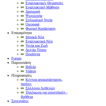
Εναλλακτικές Θεραπείες
Εναλλακτική Μάθηση
Διατροφή
Ψυχολογία
Σεξουαλική Υγεία
Ομορφιά
Φυσική Κατάσταση
Επικαιρότητα
Ιατρικά Νέα
Εναλλακτικά Νέα
Υγεία και Ζωή
Δελτία Τύπου
Προϊόντα
Forum
Παρουσιάση
Βιβλία
Videos
Πληροφορίες
Κέντρα αποκατάστασης,
πισίνες
Σύλλογοι Ασθενών
Τηλέφωνα για υποστήριξη -
βοήθεια
Συνεργάτες