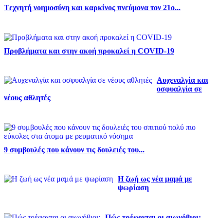
Tεχνητή νοημοσύνη και καρκίνος πνεύμονα τον 21ο...
Προβλήματα και στην ακοή προκαλεί η COVID-19
Αυχεναλγία και
οσφυαλγία σε
νέους αθλητές
9 συμβουλές που κάνουν τις δουλειές του...
Η ζωή ως νέα μαμά με
ψωρίαση
Πώς τρέφονται οι αιωνόβιοι;