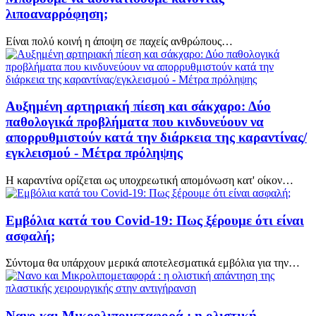
λιποαναρρόφηση;
Είναι πολύ κοινή η άποψη σε παχείς ανθρώπους…
Αυξημένη αρτηριακή πίεση και σάκχαρο: Δύο
παθολογικά προβλήματα που κινδυνεύουν να
απορρυθμιστούν κατά την διάρκεια της καραντίνας/
εγκλεισμού - Μέτρα πρόληψης
Η καραντίνα ορίζεται ως υποχρεωτική απομόνωση κατ' οίκον…
Εμβόλια κατά του Covid-19: Πως ξέρουμε ότι είναι
ασφαλή;
Σύντομα θα υπάρχουν μερικά αποτελεσματικά εμβόλια για την…
Νανο και Μικρολιπομεταφορά : η ολιστική