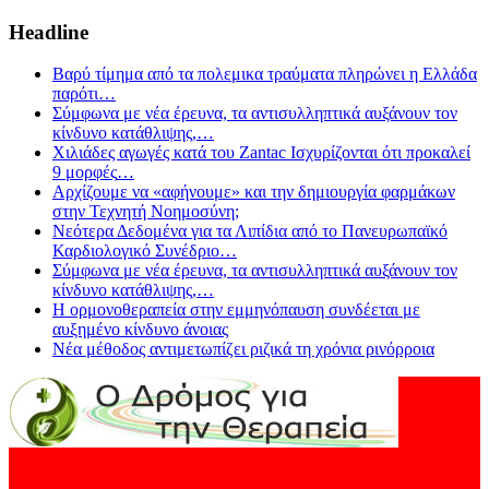
Headline
Βαρύ τίμημα από τα πολεμικα τραύματα πληρώνει η Ελλάδα
παρότι
…
Σύμφωνα με νέα έρευνα, τα αντισυλληπτικά αυξάνουν τον
κίνδυνο κατάθλιψης,
…
Χιλιάδες αγωγές κατά του Zantac Ισχυρίζονται ότι προκαλεί
9 μορφές
…
Αρχίζουμε να «αφήνουμε» και την δημιουργία φαρμάκων
στην Τεχνητή Νοημοσύνη;
Νεότερα Δεδομένα για τα Λιπίδια από το Πανευρωπαϊκό
Καρδιολογικό Συνέδριο
…
Σύμφωνα με νέα έρευνα, τα αντισυλληπτικά αυξάνουν τον
κίνδυνο κατάθλιψης,
…
Η ορμονοθεραπεία στην εμμηνόπαυση συνδέεται με
αυξημένο κίνδυνο άνοιας
Νέα μέθοδος αντιμετωπίζει ριζικά τη χρόνια ρινόρροια