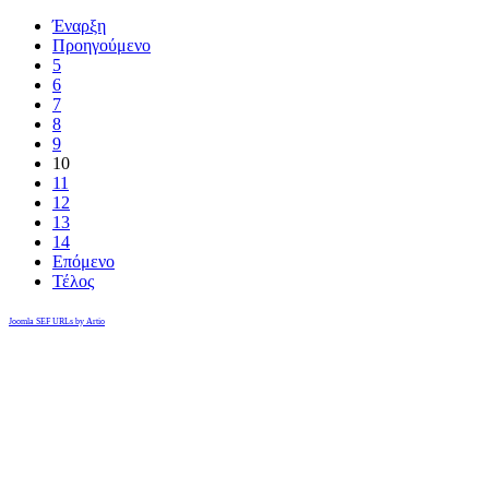
Έναρξη
Προηγούμενο
5
6
7
8
9
10
11
12
13
14
Επόμενο
Τέλος
Joomla SEF URLs by Artio