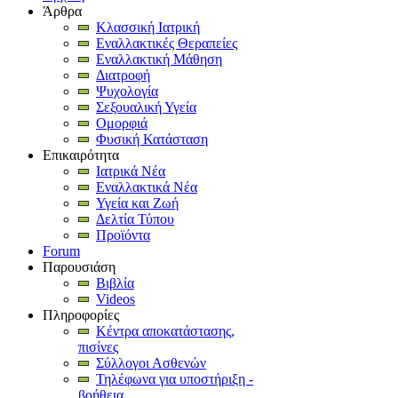
Άρθρα
Κλασσική Ιατρική
Εναλλακτικές Θεραπείες
Εναλλακτική Μάθηση
Διατροφή
Ψυχολογία
Σεξουαλική Υγεία
Ομορφιά
Φυσική Κατάσταση
Επικαιρότητα
Ιατρικά Νέα
Εναλλακτικά Νέα
Υγεία και Ζωή
Δελτία Τύπου
Προϊόντα
Forum
Παρουσιάση
Βιβλία
Videos
Πληροφορίες
Κέντρα αποκατάστασης,
πισίνες
Σύλλογοι Ασθενών
Τηλέφωνα για υποστήριξη -
βοήθεια